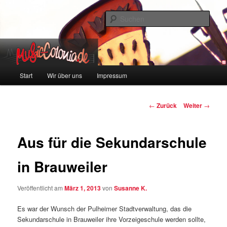
Zum
Colonia und Musik!
Inhalt
Such
wechseln
music-colonia
Hauptmenü
Start
Wir über uns
Impressum
Beitragsnavigation
←
Zurück
Weiter
→
Aus für die Sekundarschule
in Brauweiler
Veröffentlicht am
März 1, 2013
von
Susanne K.
Es war der Wunsch der Pulheimer Stadtverwaltung, das die
Sekundarschule in Brauweiler ihre Vorzeigeschule werden sollte,