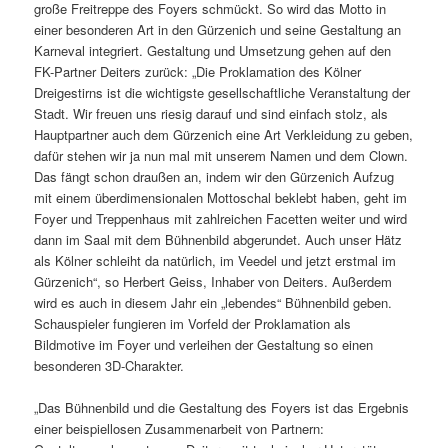
große Freitreppe des Foyers schmückt. So wird das Motto in
einer besonderen Art in den Gürzenich und seine Gestaltung an
Karneval integriert. Gestaltung und Umsetzung gehen auf den
FK-Partner Deiters zurück: „Die Proklamation des Kölner
Dreigestirns ist die wichtigste gesellschaftliche Veranstaltung der
Stadt. Wir freuen uns riesig darauf und sind einfach stolz, als
Hauptpartner auch dem Gürzenich eine Art Verkleidung zu geben,
dafür stehen wir ja nun mal mit unserem Namen und dem Clown.
Das fängt schon draußen an, indem wir den Gürzenich Aufzug
mit einem überdimensionalen Mottoschal beklebt haben, geht im
Foyer und Treppenhaus mit zahlreichen Facetten weiter und wird
dann im Saal mit dem Bühnenbild abgerundet. Auch unser Hätz
als Kölner schleiht da natürlich, im Veedel und jetzt erstmal im
Gürzenich“, so Herbert Geiss, Inhaber von Deiters. Außerdem
wird es auch in diesem Jahr ein „lebendes“ Bühnenbild geben.
Schauspieler fungieren im Vorfeld der Proklamation als
Bildmotive im Foyer und verleihen der Gestaltung so einen
besonderen 3D-Charakter.
„Das Bühnenbild und die Gestaltung des Foyers ist das Ergebnis
einer beispiellosen Zusammenarbeit von Partnern: