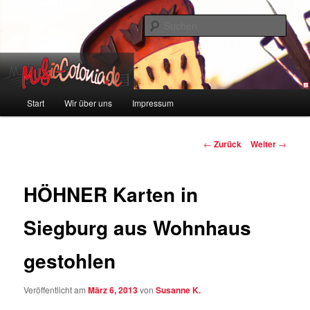
Zum
Colonia und Musik!
Inhalt
Such
wechseln
music-colonia
Hauptmenü
Start
Wir über uns
Impressum
Beitragsnavigation
←
Zurück
Weiter
→
HÖHNER Karten in
Siegburg aus Wohnhaus
gestohlen
Veröffentlicht am
März 6, 2013
von
Susanne K.