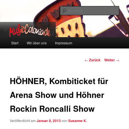
Zum
Colonia und Musik!
Inhalt
Such
wechseln
music-colonia
Hauptmenü
Start
Wir über uns
Impressum
Beitragsnavigation
←
Zurück
Weiter
→
HÖHNER, Kombiticket für
Arena Show und Höhner
Rockin Roncalli Show
Veröffentlicht am
Januar 8, 2013
von
Susanne K.