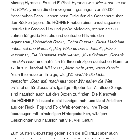
Mitsing-Hymnen. Es sind Fußball-Hymnen wie
„Mer stonn zu dir
FC Kölle“
, ymnen die dem Gegner – gesungen von 50.000
frenetischen Fans – schon beim Einlaufen die Gänsehaut über
den Rücken jagen. Die
HÖHNER
haben einen unschlagbaren
Instinkt für Stadion-Hits und große Melodien, stehen seit 50
Jahren für große kölsche und deutsche Hits wie den
legendären
„Höhnerhoff Rock“
,
„Echte Fründe“
,
„Dicke Mädchen
haben schöne Namen“
,
„Hey Kölle du bes e Jeföhl“
,
„Pizza
wundaba“
,
„Die Karawane zieht weiter“
,
„Viva Colonia“
,
„Schenk
mir dein Herz“
und natürlich für ihren einzigen deutschen Nummer
1- Hit zur Handball WM 2007
„Wenn nicht jetzt, wann dann?“
.
Auch ihre neueren Erfolge, wie
„Wir sind für die Liebe
gemacht“
,
„Steh auf, mach laut“
oder
„Wir halten die Welt
an“
stehen für dieses einzigartige Hitpotential. All diese Songs
sind natürlich auch auf den Boxen zu finden. Die Klangwelt
der
HÖHNER
ist dabei meist handgemacht und lässt Anleihen
aus der Rock, Pop und Folk Welt erkennen. Ihre Texte
überzeugen mit feinsinnigen Hintergedanken, witzigen
Geschichten und natürlich mit viel, viel Gefühl.
Zum 50sten Geburtstag geben sich die
HÖHNER
aber auch