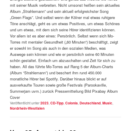
mit seiner Musik verbreiten. Nicht umsonst heißen sein aktuelles
Album „Strahlemann” und sein aktuell erfolgreichster Song
„Green Flags”. Und selbst wenn der Kölner mal etwas ruhigere
Töne anschlägt, geht es um etwas Positives, um etwas Schönes
und um etwas, mit dem sich seine Hörer identifizieren können.
Vor allem ist es aber eines: Persönlich. Selbst wenn sich Mo-
Torres mit mentaler Gesundheit („60 Minuten“) beschäftigt, zeigt
er sowohl im Song als auch in den sozialen Medien, was
Auswege sein können und wie er persönlich seine 60 Minuten
schön gestaltet. Einfach um abzuschalten und Zeit für sich zu
haben. All das führte Mo-Torres auf Rang 5 der Album-Charts
(Album “Strahlemann”) und beschert ihm rund 450.000
monatliche Hörer bei Spotify. Darüber hinaus blickt er auf
ausverkaufte Touren sowie große Festivals (Parookaville,
Summerjam uvm.) zurück Pressemitteilung Bild Pixabay Album
Cover
Veröffentlicht unter
2023
,
CD-Tipp
,
Colonia
,
Deutschland
,
Music
,
Nordrhein-Westfalen