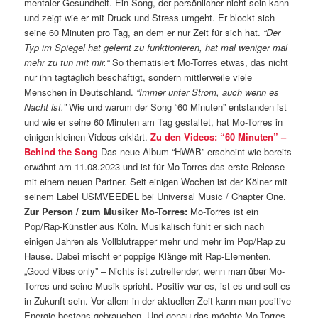
mentaler Gesundheit. Ein Song, der persönlicher nicht sein kann
und zeigt wie er mit Druck und Stress umgeht. Er blockt sich
seine 60 Minuten pro Tag, an dem er nur Zeit für sich hat.
“Der
Typ im Spiegel hat gelernt zu funktionieren, hat mal weniger mal
mehr zu tun mit mir.“
So thematisiert Mo-Torres etwas, das nicht
nur ihn tagtäglich beschäftigt, sondern mittlerweile viele
Menschen in Deutschland.
“Immer unter Strom, auch wenn es
Nacht ist.”
Wie und warum der Song “60 Minuten” entstanden ist
und wie er seine 60 Minuten am Tag gestaltet, hat Mo-Torres in
einigen kleinen Videos erklärt.
Zu den Videos: “60 Minuten” –
Behind the Song
Das neue Album “HWAB” erscheint wie bereits
erwähnt am 11.08.2023 und ist für Mo-Torres das erste Release
mit einem neuen Partner. Seit einigen Wochen ist der Kölner mit
seinem Label USMVEEDEL bei Universal Music / Chapter One.
Zur Person / zum Musiker Mo-Torres:
Mo-Torres ist ein
Pop/Rap-Künstler aus Köln. Musikalisch fühlt er sich nach
einigen Jahren als Vollblutrapper mehr und mehr im Pop/Rap zu
Hause. Dabei mischt er poppige Klänge mit Rap-Elementen.
„Good Vibes only” – Nichts ist zutreffender, wenn man über Mo-
Torres und seine Musik spricht. Positiv war es, ist es und soll es
in Zukunft sein. Vor allem in der aktuellen Zeit kann man positive
Energie bestens gebrauchen. Und genau das möchte Mo-Torres