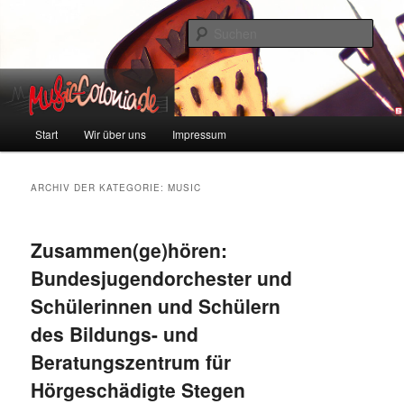
Zum
Zum
Colonia und Musik!
Inhalt
sekundären
Such
wechseln
Inhalt
wechseln
music-colonia
Hauptmenü
Start
Wir über uns
Impressum
ARCHIV DER KATEGORIE:
MUSIC
Zusammen(ge)hören:
Bundesjugendorchester und
Schülerinnen und Schülern
des Bildungs- und
Beratungszentrum für
Hörgeschädigte Stegen