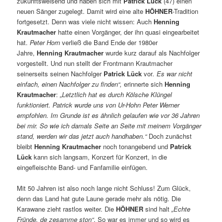
zukunftsweisend und haben sich mit
Patrick Lück
(47) einen
neuen Sänger zugelegt. Damit wird eine alte
HÖHNER
-Tradition
fortgesetzt. Denn was viele nicht wissen: Auch
Henning
Krautmacher
hatte einen Vorgänger, der ihn quasi eingearbeitet
hat.
Peter Horn
verließ die Band Ende der 1980er
Jahre,
Henning Krautmacher
wurde kurz darauf als Nachfolger
vorgestellt. Und nun stellt der Frontmann Krautmacher
seinerseits seinen Nachfolger
Patrick Lück
vor
.
Es war nicht
einfach, einen Nachfolger zu finden“,
erinnerte sich
Henning
Krautmacher
:
„Letztlich hat es durch Kölsche Klüngel
funktioniert. Patrick wurde uns von Ur-Hohn Peter Werner
empfohlen. Im Grunde ist es ähnlich gelaufen wie vor 36 Jahren
bei mir. So wie ich damals Seite an Seite mit meinem Vorgänger
stand, werden wir das jetzt auch handhaben.“
Doch zunächst
bleibt
Henning Krautmacher
noch tonangebend und
Patrick
Lück
kann sich langsam, Konzert für Konzert, in die
eingefleischte Band- und Fanfamilie einfügen.
Mit 50 Jahren ist also noch lange nicht Schluss! Zum Glück,
denn das Land hat gute Laune gerade mehr als nötig. Die
Karawane zieht rastlos weiter. Die
HÖHNER
sind halt
„Echte
Fründe, de zesamme ston“
. So war es immer und so wird es