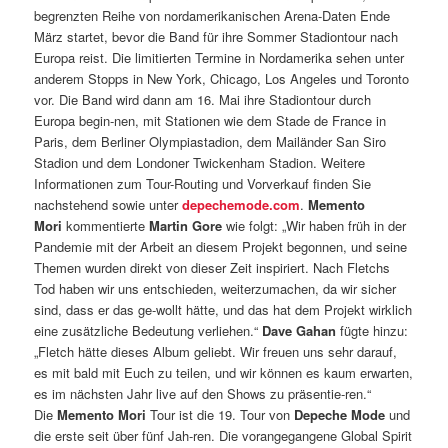
begrenzten Reihe von nordamerikanischen Arena-Daten Ende
März startet, bevor die Band für ihre Sommer Stadiontour nach
Europa reist. Die limitierten Termine in Nordamerika sehen unter
anderem Stopps in New York, Chicago, Los Angeles und Toronto
vor. Die Band wird dann am 16. Mai ihre Stadiontour durch
Europa begin-nen, mit Stationen wie dem Stade de France in
Paris, dem Berliner Olympiastadion, dem Mailänder San Siro
Stadion und dem Londoner Twickenham Stadion. Weitere
Informationen zum Tour-Routing und Vorverkauf finden Sie
nachstehend sowie unter
depechemode.com
.
Memento
Mori
kommentierte
Martin Gore
wie folgt: „Wir haben früh in der
Pandemie mit der Arbeit an diesem Projekt begonnen, und seine
Themen wurden direkt von dieser Zeit inspiriert. Nach Fletchs
Tod haben wir uns entschieden, weiterzumachen, da wir sicher
sind, dass er das ge-wollt hätte, und das hat dem Projekt wirklich
eine zusätzliche Bedeutung verliehen.“
Dave Gahan
fügte hinzu:
„Fletch hätte dieses Album geliebt. Wir freuen uns sehr darauf,
es mit bald mit Euch zu teilen, und wir können es kaum erwarten,
es im nächsten Jahr live auf den Shows zu präsentie-ren.“
Die
Memento Mori
Tour ist die 19. Tour von
Depeche Mode
und
die erste seit über fünf Jah-ren. Die vorangegangene Global Spirit