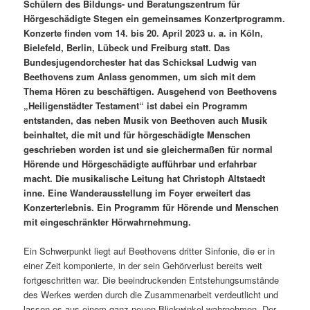
Schülern des Bildungs- und Beratungszentrum für
Hörgeschädigte Stegen ein gemeinsames Konzertprogramm.
Konzerte finden vom 14. bis 20. April 2023 u. a. in Köln,
Bielefeld, Berlin, Lübeck und Freiburg statt. Das
Bundesjugendorchester hat das Schicksal Ludwig van
Beethovens zum Anlass genommen, um sich mit dem
Thema Hören zu beschäftigen. Ausgehend von Beethovens
„Heiligenstädter Testament“ ist dabei ein Programm
entstanden, das neben Musik von Beethoven auch Musik
beinhaltet, die mit und für hörgeschädigte Menschen
geschrieben worden ist und sie gleichermaßen für normal
Hörende und Hörgeschädigte aufführbar und erfahrbar
macht. Die musikalische Leitung hat Christoph Altstaedt
inne. Eine Wanderausstellung im Foyer erweitert das
Konzerterlebnis. Ein Programm für Hörende und Menschen
mit eingeschränkter Hörwahrnehmung.
Ein Schwerpunkt liegt auf Beethovens dritter Sinfonie, die er in
einer Zeit komponierte, in der sein Gehörverlust bereits weit
fortgeschritten war. Die beeindruckenden Entstehungsumstände
des Werkes werden durch die Zusammenarbeit verdeutlicht und
lassen es aus einem ganz neuen Blickwinkel wahrnehmen. Der