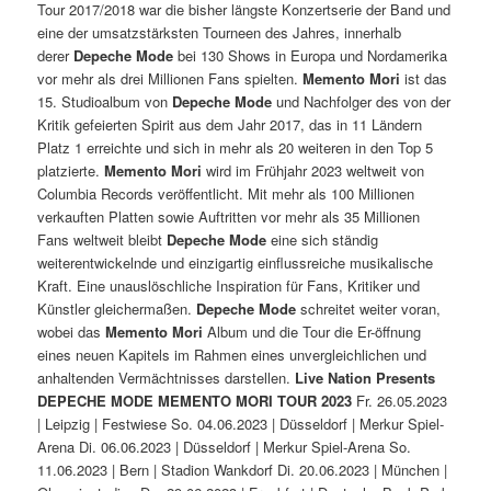
Tour 2017/2018 war die bisher längste Konzertserie der Band und
eine der umsatzstärksten Tourneen des Jahres, innerhalb
derer
Depeche Mode
bei 130 Shows in Europa und Nordamerika
vor mehr als drei Millionen Fans spielten.
Memento Mori
ist das
15. Studioalbum von
Depeche Mode
und Nachfolger des von der
Kritik gefeierten Spirit aus dem Jahr 2017, das in 11 Ländern
Platz 1 erreichte und sich in mehr als 20 weiteren in den Top 5
platzierte.
Memento Mori
wird im Frühjahr 2023 weltweit von
Columbia Records veröffentlicht. Mit mehr als 100 Millionen
verkauften Platten sowie Auftritten vor mehr als 35 Millionen
Fans weltweit bleibt
Depeche Mode
eine sich ständig
weiterentwickelnde und einzigartig einflussreiche musikalische
Kraft. Eine unauslöschliche Inspiration für Fans, Kritiker und
Künstler gleichermaßen.
Depeche Mode
schreitet weiter voran,
wobei das
Memento Mori
Album und die Tour die Er-öffnung
eines neuen Kapitels im Rahmen eines unvergleichlichen und
anhaltenden Vermächtnisses darstellen.
Live Nation Presents
DEPECHE MODE
MEMENTO MORI TOUR 2023
Fr. 26.05.2023
| Leipzig | Festwiese So. 04.06.2023 | Düsseldorf | Merkur Spiel-
Arena Di. 06.06.2023 | Düsseldorf | Merkur Spiel-Arena So.
11.06.2023 | Bern | Stadion Wankdorf Di. 20.06.2023 | München |