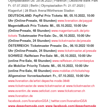
Olympiastadion Do. 29.06.2023 | Frankfurt | Deutsche Bank Park
Fr. 07.07.2023 | Berlin | Olympiastadion Fr. 21.07.2023 |
Klagenfurt | 28 Black Arena/Wörthersee Stadion
DEUTSCHLAND:
PayPal Prio Tickets:
Mi, 05.10.2022, 10:00
Uhr (Online-Presale, 48 Stunden)
www.livenation.de/paypal
MagentaMusik Prio Tickets:
Mi., 05.10.2022, 10:00 Uhr
(Online-Presale, 48 Stunden)
www.magentamusik.de/prio-
tickets
Ticketmaster Pre-Sale:
Do., 06.10.2022, 10:00 Uhr
(Online-Presale, 24 Stunden)
www.ticketmaster.de/presale
ÖSTERREICH:
Ticketmaster Presale:
Do., 06.10.2022 10:00
Uhr (Online-Presale, 24 Stunden)
www.ticketmaster.at/presale
SCHWEIZ:
Raiffeisen Pre-Sale:
Mi., 05.10.2022, 10:00 Uhr
(online Pre-Sale, 48 Stunden)
www.raiffeisen.ch/memberplus
die Mobiliar Priority Tickets:
Mi., 05.10.2022, 10:00 Uhr
(online Pre-Sale, 48 Stunden)
www.mobiliar.ch/ticketshop
Allgemeiner Vorverkaufsstart:
Fr., 07.10.2022, 10:00 Uhr
www.livenation.de/artist-depeche-mode-3848
www.ticketmaster.de
www.ticketmaster.at
www.ticketmaster.ch
www.eventim.de
www.oeticket.com
www.ticketcorner.ch
www.livenation.de
facebook.com/livenationGSA
|
twitter.com/livenationGSA
www.depechemode.com
www.facebook.com/depechemode