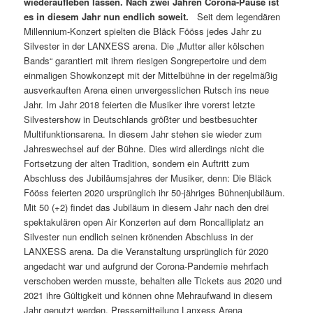
wiederaufleben lassen. Nach zwei Jahren Corona-Pause ist
es in diesem Jahr nun endlich soweit.
Seit dem legendären
Millennium-Konzert spielten die Bläck Fööss jedes Jahr zu
Silvester in der LANXESS arena. Die „Mutter aller kölschen
Bands“ garantiert mit ihrem riesigen Songrepertoire und dem
einmaligen Showkonzept mit der Mittelbühne in der regelmäßig
ausverkauften Arena einen unvergesslichen Rutsch ins neue
Jahr. Im Jahr 2018 feierten die Musiker ihre vorerst letzte
Silvestershow in Deutschlands größter und bestbesuchter
Multifunktionsarena. In diesem Jahr stehen sie wieder zum
Jahreswechsel auf der Bühne. Dies wird allerdings nicht die
Fortsetzung der alten Tradition, sondern ein Auftritt zum
Abschluss des Jubiläumsjahres der Musiker, denn: Die Bläck
Fööss feierten 2020 ursprünglich ihr 50-jähriges Bühnenjubiläum.
Mit 50 (+2) findet das Jubiläum in diesem Jahr nach den drei
spektakulären open Air Konzerten auf dem Roncalliplatz an
Silvester nun endlich seinen krönenden Abschluss in der
LANXESS arena. Da die Veranstaltung ursprünglich für 2020
angedacht war und aufgrund der Corona-Pandemie mehrfach
verschoben werden musste, behalten alle Tickets aus 2020 und
2021 ihre Gültigkeit und können ohne Mehraufwand in diesem
Jahr genutzt werden. Pressemitteilung Lanxess Arena