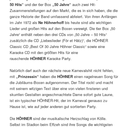
50 Hits“
und der 6er Box
„50 Jahre“
auch zwei Hit-
Zusammenstellungen auf den Markt, die es in sich haben, die die
ganze Historie der Band umfassend abfeiert. Von ihren Anfängen
im Jahr 1972 als
Ne Höhnerhoff
bis heute sind alle wichtigen
Lieder und großen Hits auf den Boxen verewigt. Die 6er Box „50
Jahre“ enthält neben den drei CDs von „50 Jahre – 50 Hits“
zusätzlich die CD „Liebeslieder (För et Hätz)“, die HÖHNER
Classic CD „Best Of 30 Jahre Höhner Classic“ sowie eine
Karaoke CD mit den größten Hits für eine
rauschende
HÖHNER
Karaoke Party.
Natürlich darf auch der nächste neue Karnevalshit nicht fehlen,
mit
„Prinzessin“
haben die
HÖHNER
einen nagelneuen Song für
die Jubiläums-Boxen aufgenommen. Der Titel rockt und macht
mit seinem witzigen Text über eine von vielen finsteren und
skurrilen Gestalten angeschmachtete Dame sofort gute Laune,
ist ein typischer HÖHNER-Hit, der im Karneval genauso zu
Hause ist, wie auf jeder anderen gut sortierten Party.
Die
HÖHNER
sind der musikalische Herzschlag von Kölle.
Selbst im Stadion beim Effzeh sind ihre Songs die wichtigsten