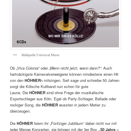
Bildquelle Universal Music
Ob
„Viva Colonia“
oder
„Wenn nicht jetzt, wann dann?“
: Auch
hartnäckigste Karnevalverweigerer können mindestens einen Hit
von den
HÖHNER
n mitsingen. Seit sage und schreibe 50 Jahren
sorgt die Kölsche Kultband nun schon für gute
Laune. Die
HÖHNER
sind ohne Frage der musikalische
Exportschlager aus Köln. Egal ob Party-Schlager, Ballade oder
rockiger Song, die
HÖHNER
wussten in jedem Metier zu
überzeugen.
Die
HÖHNER
feiern ihr „Fünfziger Jubiläum“ dabei nicht nur mit
jeder Menge Konzerten, sie bringen mit der 3er Box
„50 Jahre –