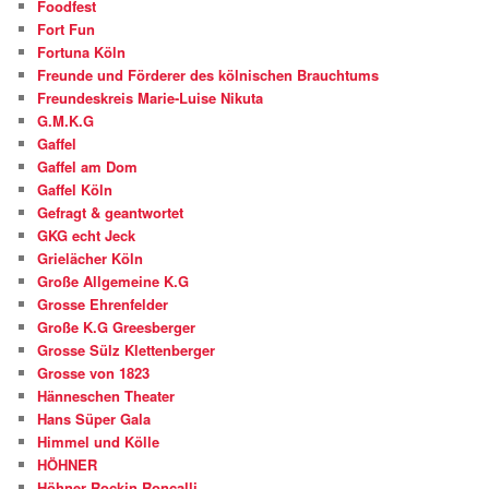
Foodfest
Fort Fun
Fortuna Köln
Freunde und Förderer des kölnischen Brauchtums
Freundeskreis Marie-Luise Nikuta
G.M.K.G
Gaffel
Gaffel am Dom
Gaffel Köln
Gefragt & geantwortet
GKG echt Jeck
Grielächer Köln
Große Allgemeine K.G
Grosse Ehrenfelder
Große K.G Greesberger
Grosse Sülz Klettenberger
Grosse von 1823
Hänneschen Theater
Hans Süper Gala
Himmel und Kölle
HÖHNER
Höhner Rockin Roncalli