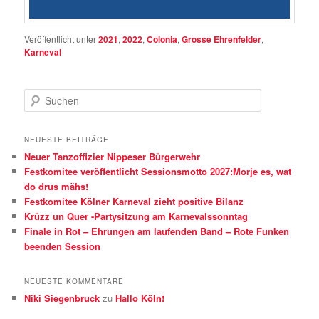
Veröffentlicht unter
2021
,
2022
,
Colonia
,
Grosse Ehrenfelder
,
Karneval
S
u
c
h
NEUESTE BEITRÄGE
e
Neuer Tanzoffizier Nippeser Bürgerwehr
n
Festkomitee veröffentlicht Sessionsmotto 2027:Morje es, wat
do drus mähs!
Festkomitee Kölner Karneval zieht positive Bilanz
Krüzz un Quer -Partysitzung am Karnevalssonntag
Finale in Rot – Ehrungen am laufenden Band – Rote Funken
beenden Session
NEUESTE KOMMENTARE
Niki Siegenbruck
zu
Hallo Köln!