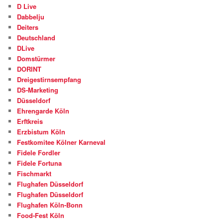
D Live
Dabbelju
Deiters
Deutschland
DLive
Domstürmer
DORINT
Dreigestirnsempfang
DS-Marketing
Düsseldorf
Ehrengarde Köln
Erftkreis
Erzbistum Köln
Festkomitee Kölner Karneval
Fidele Fordler
Fidele Fortuna
Fischmarkt
Flughafen Düsseldorf
Flughafen Düsseldorf
Flughafen Köln-Bonn
Food-Fest Köln