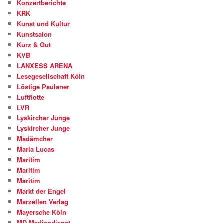
Konzertberichte
KRK
Kunst und Kultur
Kunstsalon
Kurz & Gut
KVB
LANXESS ARENA
Lesegesellschaft Köln
Löstige Paulaner
Luftflotte
LVR
Lyskircher Junge
Lyskircher Junge
Madämcher
Maria Lucas
Maritim
Maritim
Maritim
Markt der Engel
Marzellen Verlag
Mayersche Köln
MD Mediendienst