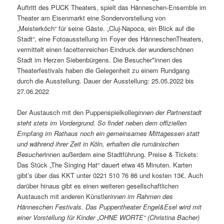
Auftritt des PUCK Theaters, spielt das Hänneschen-Ensemble im
Theater am Eisenmarkt eine Sondervorstellung von
„Meisterköch“ für seine Gäste. „Cluj-Napoca, ein Blick auf die
Stadt“, eine Fotoausstellung im Foyer des HänneschenTheaters,
vermittelt einen facettenreichen Eindruck der wunderschönen
Stadt im Herzen Siebenbürgens. Die Besucher*innen des
Theaterfestivals haben die Gelegenheit zu einem Rundgang
durch die Ausstellung. Dauer der Ausstellung: 25.05.2022 bis
27.06.2022
Der Austausch mit den Puppenspielkolleg
innen der Partnerstadt
steht stets im Vordergrund. So findet neben dem offiziellen
Empfang im Rathaus noch ein gemeinsames Mittagessen statt
und während ihrer Zeit in Köln, erhalten die rumänischen
Besucher
innen außerdem eine Stadtführung. Preise & Tickets:
Das Stück „The Singing Hat“ dauert etwa 45 Minuten. Karten
gibt’s über das KKT unter 0221 510 76 86 und kosten 13€. Auch
darüber hinaus gibt es einen weiteren gesellschaftlichen
Austausch mit anderen Künstler
innen im Rahmen des
Hänneschen Festivals. Das Puppentheater Engel&Esel wird mit
einer Vorstellung für Kinder „OHNE WORTE“ (Christina Bacher)