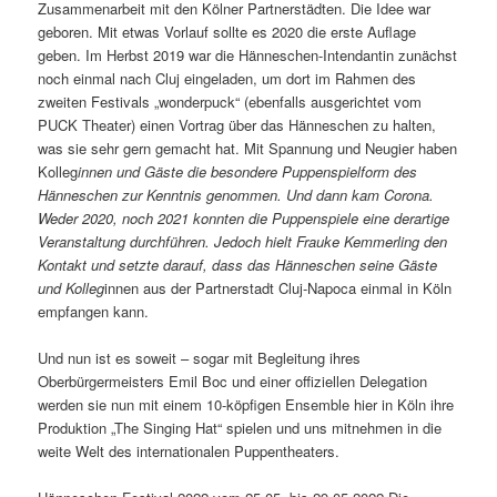
Zusammenarbeit mit den Kölner Partnerstädten. Die Idee war
geboren. Mit etwas Vorlauf sollte es 2020 die erste Auflage
geben. Im Herbst 2019 war die Hänneschen-Intendantin zunächst
noch einmal nach Cluj eingeladen, um dort im Rahmen des
zweiten Festivals „wonderpuck“ (ebenfalls ausgerichtet vom
PUCK Theater) einen Vortrag über das Hänneschen zu halten,
was sie sehr gern gemacht hat. Mit Spannung und Neugier haben
Kolleg
innen und Gäste die besondere Puppenspielform des
Hänneschen zur Kenntnis genommen. Und dann kam Corona.
Weder 2020, noch 2021 konnten die Puppenspiele eine derartige
Veranstaltung durchführen. Jedoch hielt Frauke Kemmerling den
Kontakt und setzte darauf, dass das Hänneschen seine Gäste
und Kolleg
innen aus der Partnerstadt Cluj-Napoca einmal in Köln
empfangen kann.
Und nun ist es soweit – sogar mit Begleitung ihres
Oberbürgermeisters Emil Boc und einer offiziellen Delegation
werden sie nun mit einem 10-köpfigen Ensemble hier in Köln ihre
Produktion „The Singing Hat“ spielen und uns mitnehmen in die
weite Welt des internationalen Puppentheaters.