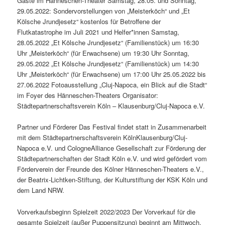
Gäste im Hänneschen-Theater Samstag, 28.05. und Sonntag,
29.05.2022: Sondervorstellungen von „Meisterköch“ und „Et
Kölsche Jrundjesetz“ kostenlos für Betroffene der
Flutkatastrophe im Juli 2021 und Helfer*innen Samstag,
28.05.2022 „Et Kölsche Jrundjesetz“ (Familienstück) um 16:30
Uhr „Meisterköch“ (für Erwachsene) um 19:30 Uhr Sonntag,
29.05.2022 „Et Kölsche Jrundjesetz“ (Familienstück) um 14:30
Uhr „Meisterköch“ (für Erwachsene) um 17:00 Uhr 25.05.2022 bis
27.06.2022 Fotoausstellung „Cluj-Napoca, ein Blick auf die Stadt“
im Foyer des Hänneschen-Theaters Organisator:
Städtepartnerschaftsverein Köln – Klausenburg/Cluj-Napoca e.V.
Partner und Förderer Das Festival findet statt in Zusammenarbeit
mit dem Städtepartnerschaftsverein KölnKlausenburg/Cluj-
Napoca e.V. und CologneAlliance Gesellschaft zur Förderung der
Städtepartnerschaften der Stadt Köln e.V. und wird gefördert vom
Förderverein der Freunde des Kölner Hänneschen-Theaters e.V.,
der Beatrix-Lichtken-Stiftung, der Kulturstiftung der KSK Köln und
dem Land NRW.
Vorverkaufsbeginn Spielzeit 2022/2023 Der Vorverkauf für die
gesamte Spielzeit (außer Puppensitzung) beginnt am Mittwoch,