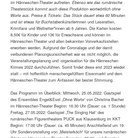
im Hänneschen-Theater auftreten. Ebenso wie das rumänische
Theaterstück kommt auch diese Produktion wortwörtlich ohne
Worte aus. Preise & Tickets: Das Stück dauert etwa 60 Minuten
und ist etwas für Buchstabenkünstler
innen und Leseratten,
Krimifans und Weltretter*innen ab 6 Jahren. Die Karten kosten
8,50€ für Kinder und 13€ für Erwachsene und können im
Hänneschen-Theater und allen bekannten Vorverkaufsstellen
erworben werden. Aufgrund der Coronalage und der damit
verbundenen Planungsunsicherheit war es nicht möglich, die
Veranstaltungsplanung und -organisation für die Hänneschen
Kirmes 2022 durchzuführen. Somit findet diese erst 2023 wieder
statt – mit hoffentlich menschengefülltem Eisenmarkt und dem
Hänneschen-Theater zum Anfassen bei bester Stimmung.
Das Programm im Überblick: Mittwoch, 25.05.2022: Gastspiel
des Ensembles Engel&Esel „Ohne Worte“ von Christina Bacher
im Hänneschen-Theater Beginn: 16:30 Uhr (Dauer: ca. 1 Stunde)
Freitag, 27.05.2022: Gastspiel „The Singing Hat“ des
rumänischen Figurentheaters PUCK aus Klausenburg im KKT
Beginn: 17:00 Uhr (Dauer: ca. 45 Minuten) Anschließend um 19
Uhr Sondervorstellung von „Meisterköch“ für unsere rumänischen