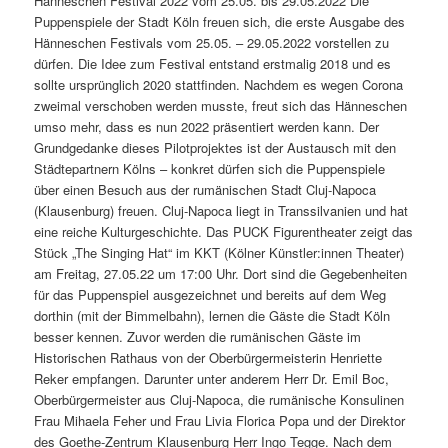
Hänneschen Festival 2022 vom 25.05. bis 29.05.2022 Die
Puppenspiele der Stadt Köln freuen sich, die erste Ausgabe des
Hänneschen Festivals vom 25.05. – 29.05.2022 vorstellen zu
dürfen. Die Idee zum Festival entstand erstmalig 2018 und es
sollte ursprünglich 2020 stattfinden. Nachdem es wegen Corona
zweimal verschoben werden musste, freut sich das Hänneschen
umso mehr, dass es nun 2022 präsentiert werden kann. Der
Grundgedanke dieses Pilotprojektes ist der Austausch mit den
Städtepartnern Kölns – konkret dürfen sich die Puppenspiele
über einen Besuch aus der rumänischen Stadt Cluj-Napoca
(Klausenburg) freuen. Cluj-Napoca liegt in Transsilvanien und hat
eine reiche Kulturgeschichte. Das PUCK Figurentheater zeigt das
Stück „The Singing Hat“ im KKT (Kölner Künstler:innen Theater)
am Freitag, 27.05.22 um 17:00 Uhr. Dort sind die Gegebenheiten
für das Puppenspiel ausgezeichnet und bereits auf dem Weg
dorthin (mit der Bimmelbahn), lernen die Gäste die Stadt Köln
besser kennen. Zuvor werden die rumänischen Gäste im
Historischen Rathaus von der Oberbürgermeisterin Henriette
Reker empfangen. Darunter unter anderem Herr Dr. Emil Boc,
Oberbürgermeister aus Cluj-Napoca, die rumänische Konsulinen
Frau Mihaela Feher und Frau Livia Florica Popa und der Direktor
des Goethe-Zentrum Klausenburg Herr Ingo Tegge. Nach dem