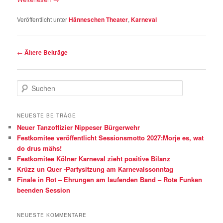
Veröffentlicht unter
Hänneschen Theater
,
Karneval
Beitragsnavigation
←
Ältere Beiträge
S
u
c
h
NEUESTE BEITRÄGE
e
Neuer Tanzoffizier Nippeser Bürgerwehr
n
Festkomitee veröffentlicht Sessionsmotto 2027:Morje es, wat
do drus mähs!
Festkomitee Kölner Karneval zieht positive Bilanz
Krüzz un Quer -Partysitzung am Karnevalssonntag
Finale in Rot – Ehrungen am laufenden Band – Rote Funken
beenden Session
NEUESTE KOMMENTARE