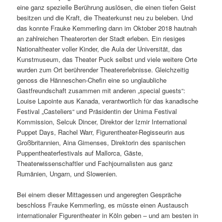
eine ganz spezielle Berührung auslösen, die einen tiefen Geist
besitzen und die Kraft, die Theaterkunst neu zu beleben. Und
das konnte Frauke Kemmerling dann im Oktober 2018 hautnah
an zahlreichen Theaterorten der Stadt erleben. Ein riesiges
Nationaltheater voller Kinder, die Aula der Universität, das
Kunstmuseum, das Theater Puck selbst und viele weitere Orte
wurden zum Ort berührender Theatererlebnisse. Gleichzeitig
genoss die Hänneschen-Chefin eine so unglaubliche
Gastfreundschaft zusammen mit anderen „special guests“:
Louise Lapointe aus Kanada, verantwortlich für das kanadische
Festival „Casteliers“ und Präsidentin der Unima Festival
Kommission, Selcuk Dincer, Direktor der Izmir International
Puppet Days, Rachel Warr, Figurentheater-Regisseurin aus
Großbritannien, Aina Gimenses, Direktorin des spanischen
Puppentheaterfestivals auf Mallorca, Gäste,
Theaterwissenschaftler und Fachjournalisten aus ganz
Rumänien, Ungarn, und Slowenien.
Bei einem dieser Mittagessen und angeregten Gespräche
beschloss Frauke Kemmerling, es müsste einen Austausch
internationaler Figurentheater in Köln geben – und am besten in