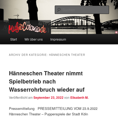
Zum
Zum
Colonia und Musik!
Inhalt
sekundären
Such
wechseln
Inhalt
wechseln
music-colonia
Hauptmenü
Start
Wir über uns
Impressum
ARCHIV DER KATEGORIE:
HÄNNESCHEN THEATER
Hänneschen Theater nimmt
Spielbetrieb nach
Wasserrohrbruch wieder auf
Veröffentlicht am
September 23, 2022
von
Elisabeth M.
Pressemitteilung PRESSEMITTEILUNG VOM 23.9.2022
Hänneschen Theater – Puppenspiele der Stadt Köln