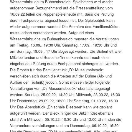
Wasserrohrbruch im Bühnenbereich: Spielbetrieb wird wieder
aufgenommen Bezugnehmend auf die Pressemitteilung vom
16.09.22 teilen die Puppenspiele heute mit, dass die Prüfung
durch Fachpersonal abgeschlossen ist. Der Spielbetrieb kann
wieder aufgenommen werden! Die Premiere des Familienstücks
muss jedoch verschoben werden. Aufgrund eines
Wasserrohrbruchs im Bühnenbereich mussten die Vorstellungen
am Freitag, 16.09., 19:30 Uhr, Samstag, 17.09., 19:30 Uhr und
am Sonntag, 18.09., 17 Uhr abgesagt werden. Die Sicherheit aller
Mitarbeitenden und Besucher*innen konnte erst nach einer
eingehenden Prüfung durch Fachpersonal sichergestellt werden.
Die Proben für das Familienstück „D’r Museumsbesök“
verschieben sich durch die Arbeiten auf der Bühne (Ab- und
Aufbau der Technik) jedoch. Somit müssen leider folgende
Vorstellungen von „D’r Museumsbesök“ ebenfalls abgesagt
werden: Sonntag, 25.09.22, 14:30 Uhr Mittwoch, 28.09.22, 16:30
Uhr Donnerstag, 29.09.22, 16:30 Uhr Samstag, 01.10.22, 16:30
Uhr Das Abendstück „En schäle Biesterei“ kann wie geplant
aufgeführt werden! Der Bleck hinger die Britz findet ebenfalls
statt! Am Mittwoch, 05.10.22, 10:30 Uhr und 13:00 Uhr finden die
Vorpremierenvorstellungen und am Donnerstag, 06.10.22, 16:30
Uhr die Premiere von „D’r Museumsbesök“ statt. Alle Infos zur