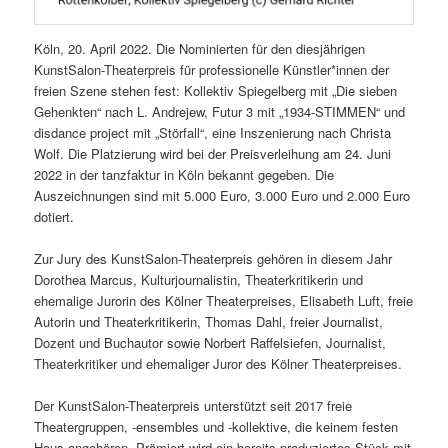
Köln, 20. April 2022. Die Nominierten für den diesjährigen
KunstSalon-Theaterpreis für professionelle Künstler*innen der
freien Szene stehen fest: Kollektiv Spiegelberg mit „Die sieben
Gehenkten“ nach L. Andrejew, Futur 3 mit „1934-STIMMEN“ und
disdance project mit „Störfall“, eine Inszenierung nach Christa
Wolf. Die Platzierung wird bei der Preisverleihung am 24. Juni
2022 in der tanzfaktur in Köln bekannt gegeben. Die
Auszeichnungen sind mit 5.000 Euro, 3.000 Euro und 2.000 Euro
dotiert.
Zur Jury des KunstSalon-Theaterpreis gehören in diesem Jahr
Dorothea Marcus, Kulturjournalistin, Theaterkritikerin und
ehemalige Jurorin des Kölner Theaterpreises, Elisabeth Luft, freie
Autorin und Theaterkritikerin, Thomas Dahl, freier Journalist,
Dozent und Buchautor sowie Norbert Raffelsiefen, Journalist,
Theaterkritiker und ehemaliger Juror des Kölner Theaterpreises.
Der KunstSalon-Theaterpreis unterstützt seit 2017 freie
Theatergruppen, -ensembles und -kollektive, die keinem festen
Haus angehören. Prämiert wird ein bereits produziertes Stück mit