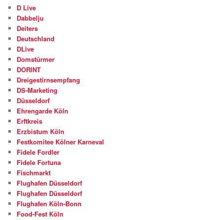
D Live
Dabbelju
Deiters
Deutschland
DLive
Domstürmer
DORINT
Dreigestirnsempfang
DS-Marketing
Düsseldorf
Ehrengarde Köln
Erftkreis
Erzbistum Köln
Festkomitee Kölner Karneval
Fidele Fordler
Fidele Fortuna
Fischmarkt
Flughafen Düsseldorf
Flughafen Düsseldorf
Flughafen Köln-Bonn
Food-Fest Köln