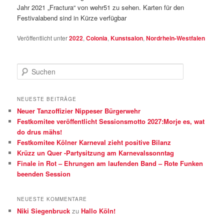
Jahr 2021 „Fractura“ von wehr51 zu sehen. Karten für den
Festivalabend sind in Kürze verfügbar
Veröffentlicht unter
2022
,
Colonia
,
Kunstsalon
,
Nordrhein-Westfalen
S
u
c
h
NEUESTE BEITRÄGE
e
Neuer Tanzoffizier Nippeser Bürgerwehr
n
Festkomitee veröffentlicht Sessionsmotto 2027:Morje es, wat
do drus mähs!
Festkomitee Kölner Karneval zieht positive Bilanz
Krüzz un Quer -Partysitzung am Karnevalssonntag
Finale in Rot – Ehrungen am laufenden Band – Rote Funken
beenden Session
NEUESTE KOMMENTARE
Niki Siegenbruck
zu
Hallo Köln!