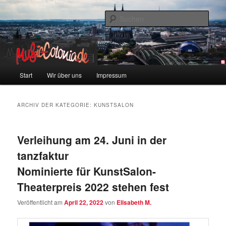
Zum
Zum
Colonia und Musik!
Inhalt
sekundären
Such
wechseln
Inhalt
wechseln
music-colonia
Hauptmenü
Start
Wir über uns
Impressum
ARCHIV DER KATEGORIE:
KUNSTSALON
Verleihung am 24. Juni in der
tanzfaktur
Nominierte für KunstSalon-
Theaterpreis 2022 stehen fest
Veröffentlicht am
April 22, 2022
von
Elisabeth M.