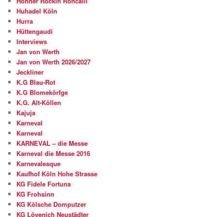
Höhner Rockin Roncalli
Huhadel Köln
Hurra
Hüttengaudi
Interviews
Jan von Werth
Jan von Werth 2026/2027
Jeckliner
K.G Blau-Rot
K.G Blomekörfge
K.G. Alt-Köllen
Kajuja
Karneval
Karneval
KARNEVAL – die Messe
Karneval die Messe 2016
Karnevalesque
Kaufhof Köln Hohe Strasse
KG Fidele Fortuna
KG Frohsinn
KG Kölsche Domputzer
KG Lövenich Neustädter