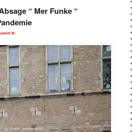
Absage “ Mer Funke “
Pandemie
isabeth M.