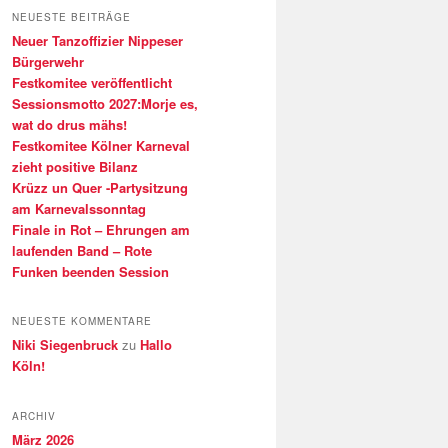
h
NEUESTE BEITRÄGE
e
Neuer Tanzoffizier Nippeser
n
Bürgerwehr
Festkomitee veröffentlicht
Sessionsmotto 2027:Morje es,
wat do drus mähs!
Festkomitee Kölner Karneval
zieht positive Bilanz
Krüzz un Quer -Partysitzung
am Karnevalssonntag
Finale in Rot – Ehrungen am
laufenden Band – Rote
Funken beenden Session
NEUESTE KOMMENTARE
Niki Siegenbruck
zu
Hallo
Köln!
ARCHIV
März 2026