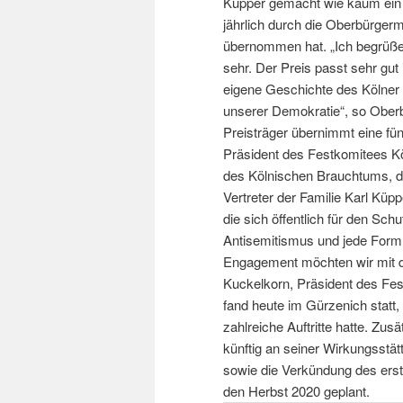
Küpper gemacht wie kaum ein zw
jährlich durch die Oberbürgerme
übernommen hat. „Ich begrüße 
sehr. Der Preis passt sehr gut i
eigene Geschichte des Kölner 
unserer Demokratie“, so Oberb
Preisträger übernimmt eine fü
Präsident des Festkomitees Kö
des Kölnischen Brauchtums, d
Vertreter der Familie Karl Kü
die sich öffentlich für den S
Antisemitismus und jede Form 
Engagement möchten wir mit d
Kuckelkorn, Präsident des Fes
fand heute im Gürzenich statt, 
zahlreiche Auftritte hatte. Zusä
künftig an seiner Wirkungsstät
sowie die Verkündung des erst
den Herbst 2020 geplant.