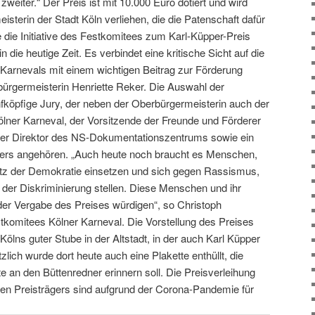
eiter.“ Der Preis ist mit 10.000 Euro dotiert und wird
isterin der Stadt Köln verliehen, die die Patenschaft dafür
die Initiative des Festkomitees zum Karl-Küpper-Preis
n die heutige Zeit. Es verbindet eine kritische Sicht auf die
Karnevals mit einem wichtigen Beitrag zur Förderung
ürgermeisterin Henriette Reker. Die Auswahl der
nfköpfige Jury, der neben der Oberbürgermeisterin auch der
lner Karneval, der Vorsitzende der Freunde und Förderer
er Direktor des NS-Dokumentationszentrums sowie ein
ppers angehören. „Auch heute noch braucht es Menschen,
chutz der Demokratie einsetzen und sich gegen Rassismus,
der Diskriminierung stellen. Diese Menschen und ihr
er Vergabe des Preises würdigen“, so Christoph
tkomitees Kölner Karneval. Die Vorstellung des Preises
Kölns guter Stube in der Altstadt, in der auch Karl Küpper
tzlich wurde dort heute auch eine Plakette enthüllt, die
te an den Büttenredner erinnern soll. Die Preisverleihung
en Preisträgers sind aufgrund der Corona-Pandemie für