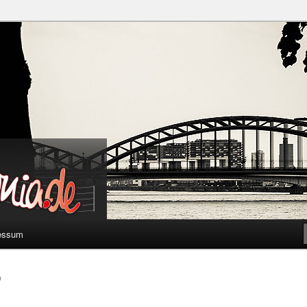
a
essum
0