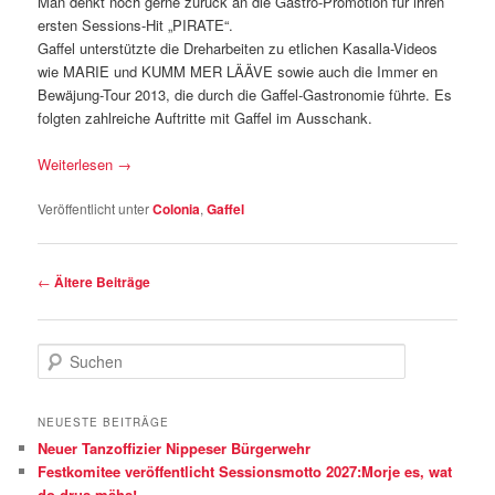
Man denkt noch gerne zurück an die Gastro-Promotion für ihren
ersten Sessions-Hit „PIRATE“.
Gaffel unterstützte die Dreharbeiten zu etlichen Kasalla-Videos
wie MARIE und KUMM MER LÄÄVE sowie auch die Immer en
Bewäjung-Tour 2013, die durch die Gaffel-Gastronomie führte. Es
folgten zahlreiche Auftritte mit Gaffel im Ausschank.
Weiterlesen
→
Veröffentlicht unter
Colonia
,
Gaffel
Beitragsnavigation
←
Ältere Beiträge
S
u
c
h
NEUESTE BEITRÄGE
e
Neuer Tanzoffizier Nippeser Bürgerwehr
n
Festkomitee veröffentlicht Sessionsmotto 2027:Morje es, wat
do drus mähs!