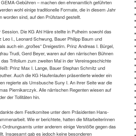
en GEMA-Gebühren – machen den ehrenamtlich geführten
erden wohl einige traditionelle Formate, die in diesem Jahr
worden sind, auf den Prüfstand gestellt.
er Session. Die KG Ahl Häre stellte in Pulheim sowohl das
inz Leo I., Leonard Schwung, Bauer Philipp Baum und
s auch ein „großes“ Dreigestirn. Prinz Andreas I. Bürgel,
frau Trudi, Gerd Beyer, waren auf den närrischen Bühnen
 das Trifolium zum zweiten Mal in der Vereinsgeschichte
eiß: Prinz Max I. Lange, Bauer Stephan Schmitz und
euther. Auch die KG Haufenlaufen präsentierte wieder ein
en regierte als Umsbusche Suny I. An ihrer Seite war die
omas Piernikarczyk. Alle närrischen Regenten wiesen auf
er der Tollitäten hin.
 dankte dem Festkomitee unter dem Präsidenten Hans-
mmenarbeit. Wie er berichtete, hatten die Mitarbeiterinnen
hen Ordnungsamts unter anderem einige Verstöße gegen das
lt. Insgesamt gab es jedoch keine besonderen