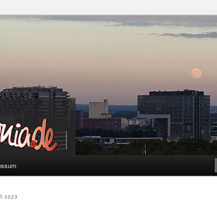
a
essum
R 2023