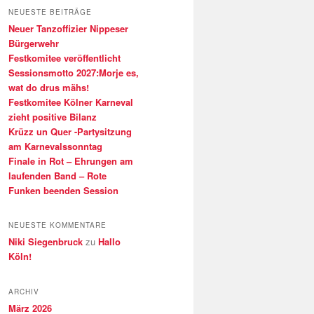
h
NEUESTE BEITRÄGE
e
Neuer Tanzoffizier Nippeser
n
Bürgerwehr
Festkomitee veröffentlicht
Sessionsmotto 2027:Morje es,
wat do drus mähs!
Festkomitee Kölner Karneval
zieht positive Bilanz
Krüzz un Quer -Partysitzung
am Karnevalssonntag
Finale in Rot – Ehrungen am
laufenden Band – Rote
Funken beenden Session
NEUESTE KOMMENTARE
Niki Siegenbruck
zu
Hallo
Köln!
ARCHIV
März 2026