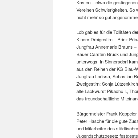
Kosten – etwa die gestiegen
Vereinen Schwierigkeiten. So w
nicht mehr so gut angenommen 
Lob gab es für die Tollitäten d
Kinder-Dreigestirn – Prinz Pr
Jungfrau Annemarie Brauns – al
Bauer Carsten Brück und Jung
unterwegs. In Sinnersdorf kam
aus den Reihen der KG Blau-W
Jungfrau Larissa, Sebastian R
Zweigestirn: Sonja Lützenkirch
alte Lackwurst Pikachu I., Th
das freundschaftliche Miteinand
Bürgermeister Frank Keppeler
Peter Hasche für die gute Zusa
und Mitarbeiter des städtisc
Jugendschutzgesetz festgestel