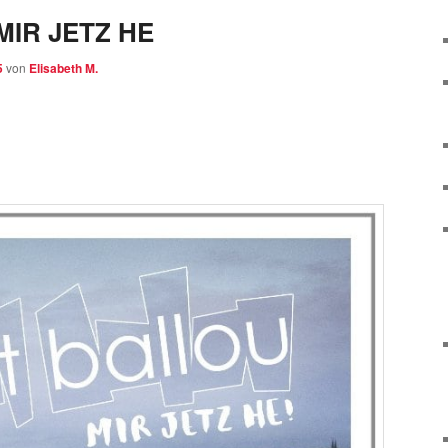
MIR JETZ HE
5
von
Elisabeth M.