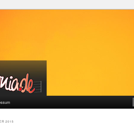
a
essum
ER 2015