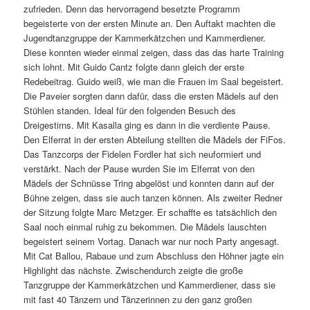
zufrieden. Denn das hervorragend besetzte Programm
begeisterte von der ersten Minute an. Den Auftakt machten die
Jugendtanzgruppe der Kammerkätzchen und Kammerdiener.
Diese konnten wieder einmal zeigen, dass das das harte Training
sich lohnt. Mit Guido Cantz folgte dann gleich der erste
Redebeitrag. Guido weiß, wie man die Frauen im Saal begeistert.
Die Paveier sorgten dann dafür, dass die ersten Mädels auf den
Stühlen standen. Ideal für den folgenden Besuch des
Dreigestirns. Mit Kasalla ging es dann in die verdiente Pause.
Den Elferrat in der ersten Abteilung stellten die Mädels der FiFos.
Das Tanzcorps der Fidelen Fordler hat sich neuformiert und
verstärkt. Nach der Pause wurden Sie im Elferrat von den
Mädels der Schnüsse Tring abgelöst und konnten dann auf der
Bühne zeigen, dass sie auch tanzen können. Als zweiter Redner
der Sitzung folgte Marc Metzger. Er schaffte es tatsächlich den
Saal noch einmal ruhig zu bekommen. Die Mädels lauschten
begeistert seinem Vortag. Danach war nur noch Party angesagt.
Mit Cat Ballou, Rabaue und zum Abschluss den Höhner jagte ein
Highlight das nächste. Zwischendurch zeigte die große
Tanzgruppe der Kammerkätzchen und Kammerdiener, dass sie
mit fast 40 Tänzern und Tänzerinnen zu den ganz großen