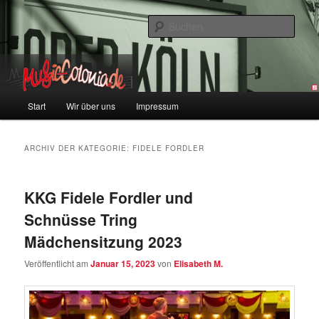
Zum
Zum
Colonia und Musik!
Inhalt
sekundären
Such
wechseln
Inhalt
wechseln
music-colonia
Hauptmenü
Start
Wir über uns
Impressum
ARCHIV DER KATEGORIE:
FIDELE FORDLER
KKG Fidele Fordler und
Schnüsse Tring
Mädchensitzung 2023
Veröffentlicht am
Januar 15, 2023
von
Elisabeth M.