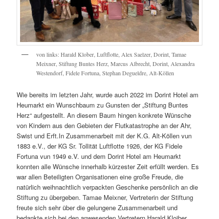
von links: Harald Klober, Luftflotte, Alex Saelzer, Dorint, Tamae
Meixner, Stiftung Buntes Herz, Marcus Albrecht, Dorint, Alexandra
Westendorf, Fidele Fortuna, Stephan Degueldre, Alt-Köllen
​ Wie bereits im letzten Jahr, wurde auch 2022 im Dorint Hotel am
Heumarkt ein Wunschbaum zu Gunsten der „Stiftung Buntes
Herz“ aufgestellt. An diesem Baum hingen konkrete Wünsche
von Kindern aus den Gebieten der Flutkatastrophe an der Ahr,
Swist und Erft. ​ In Zusammenarbeit mit der K.G. Alt-Köllen vun
1883 e.V., der KG Sr. Tollität Luftflotte 1926, der KG Fidele
Fortuna vun 1949 e.V. und dem Dorint Hotel am Heumarkt
konnten alle Wünsche innerhalb kürzester Zeit erfüllt werden. Es
war allen Beteiligten Organisationen eine große Freude, die
natürlich weihnachtlich verpackten Geschenke persönlich an die
Stiftung zu übergeben.​ Tamae Meixner, Vertreterin der Stiftung
freute sich sehr über die gelungene Zusammenarbeit und
bedankte sich bei den anwesenden Vertretern Harald Kloiber,