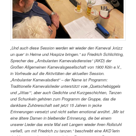
„Und auch diese Session werden wir wieder den Karneval ‚krüzz
un quer‘ in Heime und Hospize bringen.“ so Friedrich Schlichting,
Sprecher des
„
Ambulanten Karnevalsdienstes“ (AKD) der
Großen Allgemeinen Karnevalsgesellschaft von 1900 Köln e.V.,
in Vorfreude auf die Aktivitäten der aktuellen Session.
„Ambulanter Karnevalsdient“ – der Name ist Programm:
Traditionelle Karnevalslieder unterstützt vo
n
„Quetschebüggels
und „Jittas““, aber auch Gedichte und Kurzgeschichten, Tanzen
und Schunkeln gehören zum Programm der Gruppe, das die
dankbare Zuhörerschaft seit jetzt 15 Jahren in jecke
Erinnerungen versetzt und nicht selten emotional anrührt. „Mir ist
eine ältere Damen in bleibender Erinnerung, die bei einem
unserer Lieder das erste Mal seit Langem wieder ihren Rollstuhl
verließ, um mit Friedrich zu tanzen.“ beschreibt eine AKD´lerin