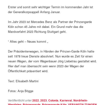
Erster und somit sehr wichtiger Termin im kommenden Jahr ist
der Generalkorpsappell Anfang Januar.
Im Jahr 2023 ist Mercedes Benz als Partner der Prinzengarde
Köln schon 45 Jahre mit dabei. Ein Grund mehr das die
Manöverfahrt 2023 Richtung Stuttgart geht.
“ Altes geht – Neues kommt „
Der Präsidentenwagen, in Händen der Prinzen-Garde Köln hatte
seit 1978 treue Dienste absolviert. Nun wurde es Zeit für einen
neuen Wagen, der vom Wagenbauer Jörg Liebetrau gestaltet wird.
Hier darf man überrascht sein wenn 2023 der Wagen der
Öffentlichkeit präsentiert wird.
Text: Elisabeth Martini
Fotos: Anja Bögge
Veröffentlicht unter
2022
,
2023
,
Colonia
,
Karneval
,
Nordrhein-
Westfalen
,
Prinzengarde
,
Prinzengarde Köln
,
VERANSTALTUNGEN