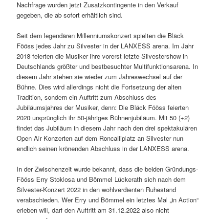
Nachfrage wurden jetzt Zusatzkontingente in den Verkauf
gegeben, die ab sofort erhältlich sind.
Seit dem legendären Millenniumskonzert spielten die Bläck
Fööss jedes Jahr zu Silvester in der LANXESS arena. Im Jahr
2018 feierten die Musiker ihre vorerst letzte Silvestershow in
Deutschlands größter und bestbesuchter Multifunktionsarena. In
diesem Jahr stehen sie wieder zum Jahreswechsel auf der
Bühne. Dies wird allerdings nicht die Fortsetzung der alten
Tradition, sondern ein Auftritt zum Abschluss des
Jubiläumsjahres der Musiker, denn: Die Bläck Fööss feierten
2020 ursprünglich ihr 50-jähriges Bühnenjubiläum. Mit 50 (+2)
findet das Jubiläum in diesem Jahr nach den drei spektakulären
Open Air Konzerten auf dem Roncalliplatz an Silvester nun
endlich seinen krönenden Abschluss in der LANXESS arena.
In der Zwischenzeit wurde bekannt, dass die beiden Gründungs-
Fööss Erry Stoklosa und Bömmel Lückerath sich nach dem
Silvester-Konzert 2022 in den wohlverdienten Ruhestand
verabschieden. Wer Erry und Bömmel ein letztes Mal „in Action“
erleben will, darf den Auftritt am 31.12.2022 also nicht