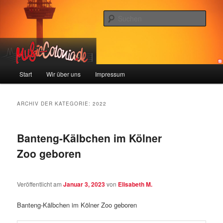
Zum
Zum
Colonia und Musik!
Inhalt
sekundären
Such
wechseln
Inhalt
wechseln
music-colonia
Hauptmenü
Start
Wir über uns
Impressum
ARCHIV DER KATEGORIE:
2022
Banteng-Kälbchen im Kölner
Zoo geboren
Veröffentlicht am
Januar 3, 2023
von
Elisabeth M.
Banteng-Kälbchen im Kölner Zoo geboren