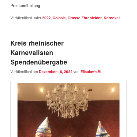
Pressemitteilung
Veröffentlicht unter
2022
,
Colonia
,
Grosse Ehrenfelder
,
Karneval
Kreis rheinischer
Karnevalisten
Spendenübergabe
Veröffentlicht am
Dezember 18, 2022
von
Elisabeth M.