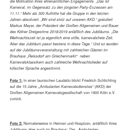
die Motivation ihres ehrenamtlichen Engagements. „Das ist
Karneval, im Gegensatz zu den jüngsten Party-Exzessen am
11.11.“ Mehr als 300 Auftritte hat die Gruppe in den letzten
Jahren absolviert. „Wir sind stolz auf unseren AKD.“ gratuliert
Markus Meyer, der Präsident der Großen Allgemeinen und Bauer
des Kölner Dreigestirns 2018/2019 anläßlich des Jubiläums. „Die
Weihnachtszeit ist ja eigentlich eine stille, karnevalsfreie Zeit.
Aber das Jubiläum passt bestens in diese Tage.“ Und so wurden
auf der Jubiläumsveranstaltung mit zahlreichen Gästen im
Brauhaus „Reissdorf am Griechenmarkt“ ​ neben
Karnevalsklassikern auch zahlreiche Weihnachtslieder auf
kölscher Sprache angestimmt.
Foto 1:
In einer launischen Laudatio blickt Friedrich Schlichting
auf die 15 Jahre
„
Ambulanten Karnevalsdienstes“ (AKD) der
Großen Allgemeinen Karnevalsgesellschaft von 1900 Köln e.V.
zurück.
Foto 2:
Normalerweise in Heimen und Hospizen, anläßlich ihres
Jubiläums aber auch im Brauhaus: Der
„
Ambulanten