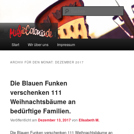
Zum
Zum
Colonia und Musik!
Inhalt
sekundären
Such
wechseln
Inhalt
wechseln
music-colonia
Hauptmenü
Start
Wir über uns
Impressum
ARCHIV FÜR DEN MONAT:
DEZEMBER 2017
Die Blauen Funken
verschenken 111
Weihnachtsbäume an
bedürftige Familien.
Veröffentlicht am
Dezember 13, 2017
von
Elisabeth M.
Die Blauen Funken verschenken 111 Weihnachtsbäume an