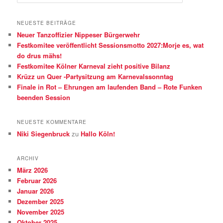
u
c
h
NEUESTE BEITRÄGE
e
Neuer Tanzoffizier Nippeser Bürgerwehr
n
Festkomitee veröffentlicht Sessionsmotto 2027:Morje es, wat
do drus mähs!
Festkomitee Kölner Karneval zieht positive Bilanz
Krüzz un Quer -Partysitzung am Karnevalssonntag
Finale in Rot – Ehrungen am laufenden Band – Rote Funken
beenden Session
NEUESTE KOMMENTARE
Niki Siegenbruck
zu
Hallo Köln!
ARCHIV
März 2026
Februar 2026
Januar 2026
Dezember 2025
November 2025
Oktober 2025