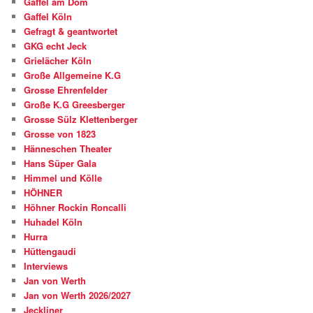
Gaffel am Dom
Gaffel Köln
Gefragt & geantwortet
GKG echt Jeck
Grielächer Köln
Große Allgemeine K.G
Grosse Ehrenfelder
Große K.G Greesberger
Grosse Sülz Klettenberger
Grosse von 1823
Hänneschen Theater
Hans Süper Gala
Himmel und Kölle
HÖHNER
Höhner Rockin Roncalli
Huhadel Köln
Hurra
Hüttengaudi
Interviews
Jan von Werth
Jan von Werth 2026/2027
Jeckliner