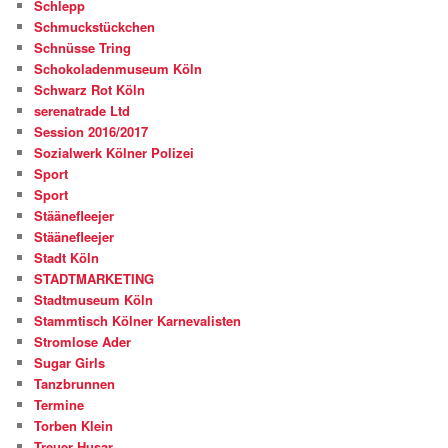
Schlepp
Schmuckstückchen
Schnüsse Tring
Schokoladenmuseum Köln
Schwarz Rot Köln
serenatrade Ltd
Session 2016/2017
Sozialwerk Kölner Polizei
Sport
Sport
Stäänefleejer
Stäänefleejer
Stadt Köln
STADTMARKETING
Stadtmuseum Köln
Stammtisch Kölner Karnevalisten
Stromlose Ader
Sugar Girls
Tanzbrunnen
Termine
Torben Klein
Treuer Husar