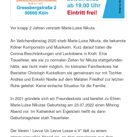
Vor knapp 2 Jahren verstarb Marie-Luise Nikuta.
An Veilchendienstag 2020 starb Marie-Luise Nikuta, die bekannte
Kölner Komponistin und Musikerin. Kurz darauf traten die
Corona-Beschränkungen und Lockdowns in Kraft. Eine
Trauerfeier, wie sie zu normalen Zeiten für Nikuta stattgefunden
hätte, war nicht mehr möglich. Im kleinsten Familienkreis hat
Bestatter Christoph Kuckelkorn sie gemeinsam nur mit Tochter
Andrea und Enkelin Noelle auf dem Melaten Friedhof zur letzten
Ruhe geleitet. Keine einfache Situation für die Familie.
In 2021 gründete sich ein Freundeskreis und bereitet zu Ehren
Marie-Luise Nikutas Geburtstag am 23.07.2022 einen Mitsing
Abend vor. Im Kattwinkel am Eigelstein heißt es dann
Geburtstagsfeier statt Trauerfeier.
Der Verein “ Levve Un Levve Losse e.V“ lädt zu einem
stimmungsvollen Abend ein, an dem gemeinsam aus dem