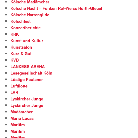
Kölsche Madämcher
Kölsche Nacht – Funken Rot-Weiss Hürth-Gleuel
Kölsche Narrengilde
Kölschfest
Konzertberichte
KRK
Kunst und Kultur
Kunstsalon
Kurz & Gut
KVB
LANXESS ARENA
Lesegesellschaft Köln
Löstige Paulaner
Luftflotte
LVR
Lyskircher Junge
Lyskircher Junge
Madämcher
Maria Lucas
Maritim
Maritim
Maritim