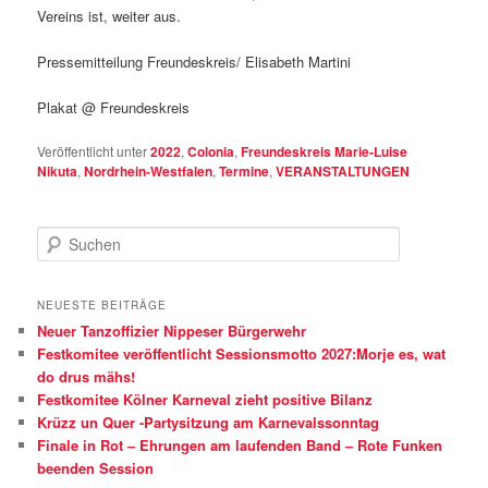
Vereins ist, weiter aus.
Pressemitteilung Freundeskreis/ Elisabeth Martini
Plakat @ Freundeskreis
Veröffentlicht unter
2022
,
Colonia
,
Freundeskreis Marie-Luise
Nikuta
,
Nordrhein-Westfalen
,
Termine
,
VERANSTALTUNGEN
S
u
c
h
NEUESTE BEITRÄGE
e
Neuer Tanzoffizier Nippeser Bürgerwehr
n
Festkomitee veröffentlicht Sessionsmotto 2027:Morje es, wat
do drus mähs!
Festkomitee Kölner Karneval zieht positive Bilanz
Krüzz un Quer -Partysitzung am Karnevalssonntag
Finale in Rot – Ehrungen am laufenden Band – Rote Funken
beenden Session