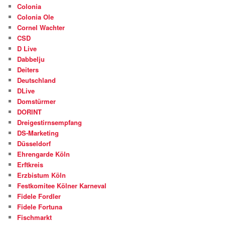
Colonia
Colonia Ole
Cornel Wachter
CSD
D Live
Dabbelju
Deiters
Deutschland
DLive
Domstürmer
DORINT
Dreigestirnsempfang
DS-Marketing
Düsseldorf
Ehrengarde Köln
Erftkreis
Erzbistum Köln
Festkomitee Kölner Karneval
Fidele Fordler
Fidele Fortuna
Fischmarkt