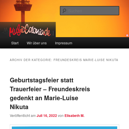
Zum
Zum
Colonia und Musik!
Inhalt
sekundären
Such
wechseln
Inhalt
wechseln
music-colonia
Hauptmenü
Start
Wir über uns
Impressum
ARCHIV DER KATEGORIE:
FREUNDESKREIS MARIE-LUISE NIKUTA
Geburtstagsfeier statt
Trauerfeier – Freundeskreis
gedenkt an Marie-Luise
Nikuta
Veröffentlicht am
Juli 16, 2022
von
Elisabeth M.