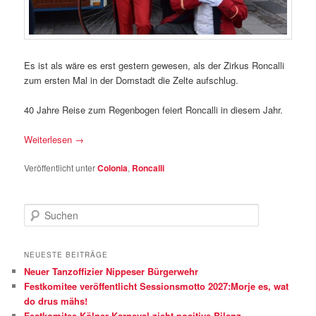
Es ist als wäre es erst gestern gewesen, als der Zirkus Roncalli
zum ersten Mal in der Domstadt die Zelte aufschlug.
40 Jahre Reise zum Regenbogen feiert Roncalli in diesem Jahr.
Weiterlesen
→
Veröffentlicht unter
Colonia
,
Roncalli
S
u
c
h
NEUESTE BEITRÄGE
e
Neuer Tanzoffizier Nippeser Bürgerwehr
n
Festkomitee veröffentlicht Sessionsmotto 2027:Morje es, wat
do drus mähs!
Festkomitee Kölner Karneval zieht positive Bilanz