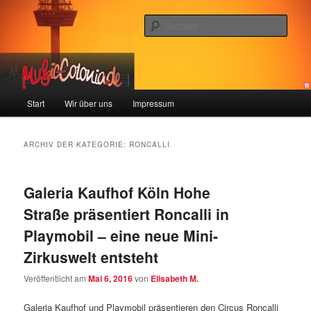
Zum
Zum
Colonia und Musik!
Inhalt
sekundären
Such
wechseln
Inhalt
wechseln
music-colonia
Hauptmenü
Start
Wir über uns
Impressum
ARCHIV DER KATEGORIE:
RONCALLI
Galeria Kaufhof Köln Hohe
Straße präsentiert Roncalli in
Playmobil – eine neue Mini-
Zirkuswelt entsteht
Veröffentlicht am
Mai 6, 2016
von
Elisabeth M.
Galeria Kaufhof und Playmobil präsentieren den Circus Roncalli