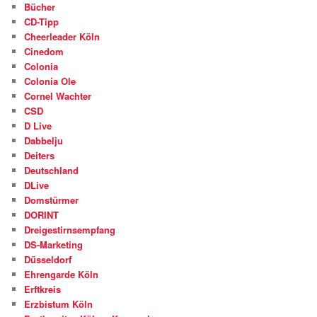
Bücher
CD-Tipp
Cheerleader Köln
Cinedom
Colonia
Colonia Ole
Cornel Wachter
CSD
D Live
Dabbelju
Deiters
Deutschland
DLive
Domstürmer
DORINT
Dreigestirnsempfang
DS-Marketing
Düsseldorf
Ehrengarde Köln
Erftkreis
Erzbistum Köln