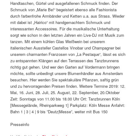
Handtaschen, Gürtel und ausgefallenen Schmuck finden. Der
Schmuck von „Marie Be!“ begeistert ebenso alle Fashionista
durch farbenfrohe Armbänder und Ketten u.a. aus Strass. Wieder
mit dabei ist „Hairico“ mit handgemachtem Schmuck und
interessanten Accessoires. Für die musikalische Unterhaltung
sorgt wie schon in den letzten Jahren ein Live-DJ mit Musik zum
tanzen. Mit einem kühlen Glas Weißwein bei unserem
italienischen Aussteller Castellos Vinobar und Champagner bei
unserem charmanten Franzosen von „La Pestaque“, lässt es sich
zu entspannten Klängen auf den Terrassen des Tanzbrunnens
richtig gut gehen. Und wer den Garten auf Vordermann bringen
möchte, sollte unbedingt unsere Blumenhändler aus Amsterdam
besuchen. Hier werden Sie spektakuläre Pflanzen, saftig grün
und zu hervorragenden Preisen finden. Weitere Termine 2019: 12.
Mai, 16. Juni, 28. Juli, 25. August, 22. September, 20.Oktober
Zeit: Sonntags von 11.00 bis 18.00 Uhr Ort: Tanzbrunnen Köln
[Messegelände, Rheinparkweg 1] Parkplatz: Köln Messe Anfahrt:
Bahn 1 | 3 | 4 | 9 bis ”Deutz|Messe”, weiter mit Bus 150
Presseinfo