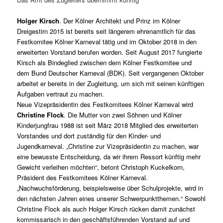
Holger Kirsch
. Der Kölner Architekt und Prinz im Kölner
Dreigestirn 2015 ist bereits seit längerem ehrenamtlich für das
Festkomitee Kölner Karneval tätig und im Oktober 2018 in den
erweiterten Vorstand berufen worden. Seit August 2017 fungierte
Kirsch als Bindeglied zwischen dem Kölner Festkomitee und
dem Bund Deutscher Karneval (BDK). Seit vergangenen Oktober
arbeitet er bereits in der Zugleitung, um sich mit seinen künftigen
Aufgaben vertraut zu machen
.
Neue Vizepräsidentin des Festkomitees Kölner Karneval wird
Christine Flock
. Die Mutter von zwei Söhnen und Kölner
Kinderjungfrau 1988 ist seit März 2018 Mitglied des erweiterten
Vorstandes und dort zuständig für den Kinder- und
Jugendkarneval. „Christine zur Vizepräsidentin zu machen, war
eine bewusste Entscheidung, da wir ihrem Ressort künftig mehr
Gewicht verleihen möchten“, betont Christoph Kuckelkorn,
Präsident des Festkomitees Kölner Karneval.
„Nachwuchsförderung, beispielsweise über Schulprojekte, wird in
den nächsten Jahren eines unserer Schwerpunktthemen.“ Sowohl
Christine Flock als auch Holger Kirsch rücken damit zunächst
kommissarisch in den geschäftsführenden Vorstand auf und