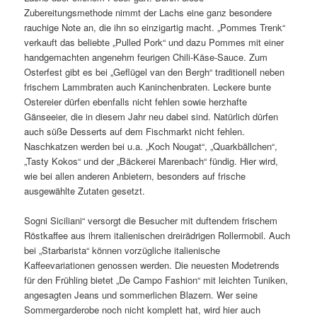
Zubereitungsmethode nimmt der Lachs eine ganz besondere
rauchige Note an, die ihn so einzigartig macht. „Pommes Trenk“
verkauft das beliebte „Pulled Pork“ und dazu Pommes mit einer
handgemachten angenehm feurigen Chili-Käse-Sauce. Zum
Osterfest gibt es bei „Geflügel van den Bergh“ traditionell neben
frischem Lammbraten auch Kaninchenbraten. Leckere bunte
Ostereier dürfen ebenfalls nicht fehlen sowie herzhafte
Gänseeier, die in diesem Jahr neu dabei sind. Natürlich dürfen
auch süße Desserts auf dem Fischmarkt nicht fehlen.
Naschkatzen werden bei u.a. „Koch Nougat“, „Quarkbällchen“,
„Tasty Kokos“ und der „Bäckerei Marenbach“ fündig. Hier wird,
wie bei allen anderen Anbietern, besonders auf frische
ausgewählte Zutaten gesetzt.
Sogni Siciliani“ versorgt die Besucher mit duftendem frischem
Röstkaffee aus ihrem italienischen dreirädrigen Rollermobil. Auch
bei „Starbarista“ können vorzügliche italienische
Kaffeevariationen genossen werden. Die neuesten Modetrends
für den Frühling bietet „De Campo Fashion“ mit leichten Tuniken,
angesagten Jeans und sommerlichen Blazern. Wer seine
Sommergarderobe noch nicht komplett hat, wird hier auch