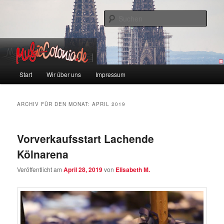
Zum
Zum
Colonia und Musik!
Inhalt
sekundären
Such
wechseln
Inhalt
wechseln
music-colonia
Hauptmenü
Start
Wir über uns
Impressum
ARCHIV FÜR DEN MONAT:
APRIL 2019
Vorverkaufsstart Lachende
Kölnarena
Veröffentlicht am
April 28, 2019
von
Elisabeth M.