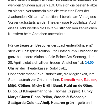
wenigen Stunden ausverkauft. Um sich die besten Plätze
zu sichern, versammeln sich die treuesten Fans der
„Lachenden
Kölnarena
“ traditionell bereits am Vortag des
Vorverkaufsstarts an der Theaterkasse Rudolfplatz. Auch
dieses Jahr werden die Unverwüstlichen von zahlreichen
Künstlern beim Anstehen unterstützt.
Für die treuesten Besucher der „Lachenden
Kölnarena
“
stellt die Gastspieldirektion Otto
Hofner
GmbH wieder eine
ganz besondere Aktion auf die Beine: Am Sonntag, dem
28. April, bietet sich all den treuen „
Anstehern
“ ab
14.00
Uhr
an der Theaterkasse Rudolfplatz,
Hohenzollernring/Ecke Rudolfplatz, die Möglichkeit, ihre
Stars hautnah vor Ort zu erleben.
Domstürmer
,
Räuber
,
Miljö
,
Cöllner
,
Micky Brühl Band
,
Kuhl
un
de
Gäng
,
Lupo
,
Et
Klimpermännche
(Thomas
Cüpper
),
Funky
Marys
,
Clown Pippa
Pelina
,
Wooch
&
Wööschje
,
Stattgarde Colonia
Ahoij
,
Husaren grün – gelb
und