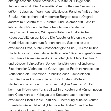
alteingesessene sowie brandneue Aussteller. Einige neue
Teilnehmer sind „Die Crêpes-Kiste“ mit duftenden Crêpes und
süßem Belag nach Wahl, das „Steakhaus Panchos“ mit saftigen
Steaks, klassischen und modernen Burgern sowie „Original
Jadran“ mit Spratto fritti (Sprotten) und Calamari fritti. Wie im
letzten Jahr können die Besucher Gaumenfreuden mit
fangfrischen Gambas, Wildspezialitäten und italienische
Käsespezialitäten genießen. Die Aussteller bieten viele der
Köstlichkeiten auch zum Mitnehmen an. Saisonales und
exotisches Obst, bunte Obstbecher gibt es bei „Früchte Kühn“.
Fladenbrote mit Feinkostspezialitäten wie Oliven und gewürztem
Frischkäse bieten wieder die Aussteller „A.R. Markt Feinkost“
und „Khodor Feinkost“an. Bei dem langjährigen holländischen
Fischhändler „Vishandel de Grieze“ gibt es Fisch in zahlreichen
Variationen als Frischfisch, Kibbeling oder Fischbrötchen.
Fischliebhaber kommen hier auf ihre Kosten. Weiterer
Neuteilnehmer auf dem Fischmarkt ist „Der Seemann“. Hier
kommen Frischfisch-Fans voll auf ihre Kosten und können neben
den Klassikern wie Kabeljau und Seelachs auch frischen
exotischen Fisch für die köstliche Zubereitung zuhause kaufen.
Ebenfalls wieder dabei ist „Flammlachs Traber“, der frischen
Lachs über offenem Feuer gart. Durch diese