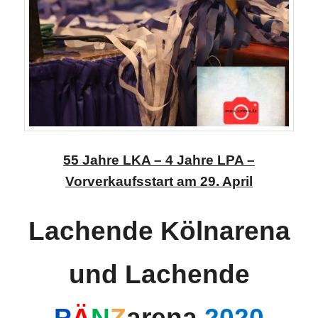
55 Jahre LKA – 4 Jahre LPA –
Vorverkaufsstart am 29. April
Lachende
Kölnarena
und Lachende
P
Ä
N
Z
arena
2020