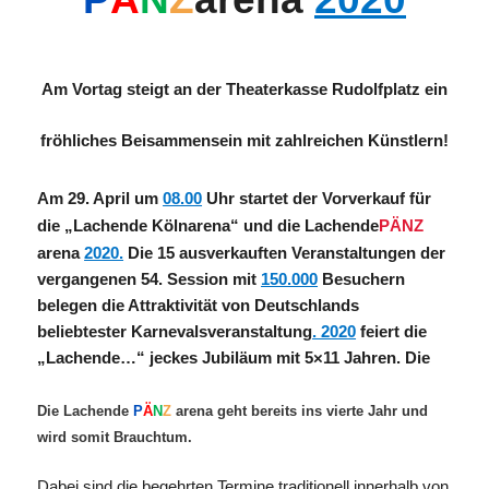
Am Vortag steigt an der Theaterkasse Rudolfplatz ein
fröhliches Beisammensein mit zahlreichen Künstlern!
Am 29. April um
08.00
Uhr startet der Vorverkauf für
die „Lachende
Kölnarena
“ und die
Lachende
P
Ä
N
Z
arena
2020.
Die 15 ausverkauften Veranstaltungen der
vergangenen 54. Session mit
150.000
Besuchern
belegen die Attraktivität von Deutschlands
beliebtester Karnevalsveranstaltung
. 2020
feiert die
„Lachende…“
jeckes
Jubiläum mit 5×11 Jahren.
Die
Die
Lachende
P
Ä
N
Z
arena
geht bereits ins vierte Jahr und
wird somit Brauchtum.
Dabei sind die begehrten Termine traditionell innerhalb von