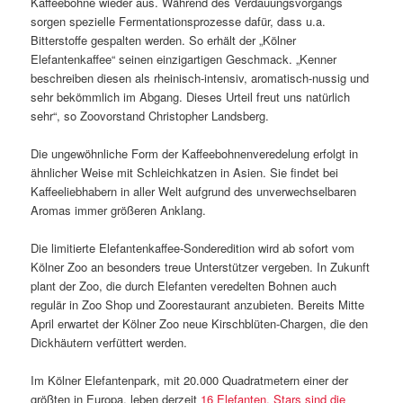
Kaffeebohne wieder aus. Während des Verdauungsvorgangs
sorgen spezielle Fermentationsprozesse dafür, dass u.a.
Bitterstoffe gespalten werden. So erhält der „Kölner
Elefantenkaffee“ seinen einzigartigen Geschmack. „Kenner
beschreiben diesen als rheinisch-intensiv, aromatisch-nussig und
sehr bekömmlich im Abgang. Dieses Urteil freut uns natürlich
sehr“, so Zoovorstand Christopher Landsberg.
Die ungewöhnliche Form der Kaffeebohnenveredelung erfolgt in
ähnlicher Weise mit Schleichkatzen in Asien. Sie findet bei
Kaffeeliebhabern in aller Welt aufgrund des unverwechselbaren
Aromas immer größeren Anklang.
Die limitierte Elefantenkaffee-Sonderedition wird ab sofort vom
Kölner Zoo an besonders treue Unterstützer vergeben. In Zukunft
plant der Zoo, die durch Elefanten veredelten Bohnen auch
regulär in Zoo Shop und Zoorestaurant anzubieten. Bereits Mitte
April erwartet der Kölner Zoo neue Kirschblüten-Chargen, die den
Dickhäutern verfüttert werden.
Im Kölner Elefantenpark, mit 20.000 Quadratmetern einer der
größten in Europa, leben derzeit
16 Elefanten. Stars sind die