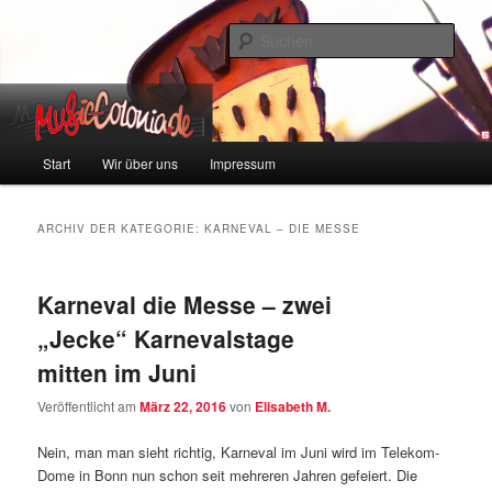
Zum
Zum
Colonia und Musik!
Inhalt
sekundären
Such
wechseln
Inhalt
wechseln
music-colonia
Hauptmenü
Start
Wir über uns
Impressum
ARCHIV DER KATEGORIE:
KARNEVAL – DIE MESSE
Karneval die Messe – zwei
„Jecke“ Karnevalstage
mitten im Juni
Veröffentlicht am
März 22, 2016
von
Elisabeth M.
Nein, man man sieht richtig, Karneval im Juni wird im Telekom-
Dome in Bonn nun schon seit mehreren Jahren gefeiert. Die