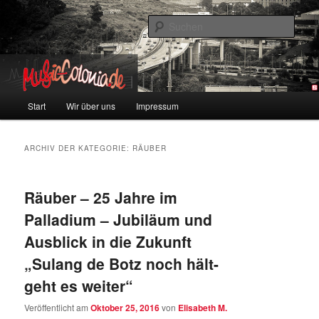
Zum
Zum
Colonia und Musik!
Inhalt
sekundären
Such
wechseln
Inhalt
wechseln
music-colonia
Hauptmenü
Start
Wir über uns
Impressum
ARCHIV DER KATEGORIE:
RÄUBER
Räuber – 25 Jahre im
Palladium – Jubiläum und
Ausblick in die Zukunft
„Sulang de Botz noch hält-
geht es weiter“
Veröffentlicht am
Oktober 25, 2016
von
Elisabeth M.