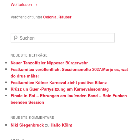
Weiterlesen
→
Veröffentlicht unter
Colonia
,
Räuber
S
u
c
h
NEUESTE BEITRÄGE
e
Neuer Tanzoffizier Nippeser Bürgerwehr
n
Festkomitee veröffentlicht Sessionsmotto 2027:Morje es, wat
do drus mähs!
Festkomitee Kölner Karneval zieht positive Bilanz
Krüzz un Quer -Partysitzung am Karnevalssonntag
Finale in Rot – Ehrungen am laufenden Band – Rote Funken
beenden Session
NEUESTE KOMMENTARE
Niki Siegenbruck
zu
Hallo Köln!