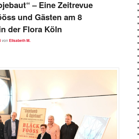
jebaut“ – Eine Zeitrevue
ööss und Gästen am 8
in der Flora Köln
4
von
Elisabeth M.