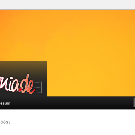
a
essum
FÖÖSS