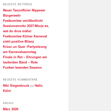
h
NEUESTE BEITRÄGE
e
Neuer Tanzoffizier Nippeser
n
Bürgerwehr
Festkomitee veröffentlicht
Sessionsmotto 2027:Morje es,
wat do drus mähs!
Festkomitee Kölner Karneval
zieht positive Bilanz
Krüzz un Quer -Partysitzung
am Karnevalssonntag
Finale in Rot – Ehrungen am
laufenden Band – Rote
Funken beenden Session
NEUESTE KOMMENTARE
Niki Siegenbruck
zu
Hallo
Köln!
ARCHIV
März 2026