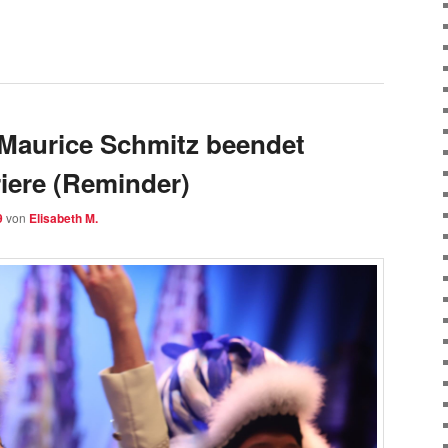
Maurice Schmitz beendet
riere (Reminder)
9
von
Elisabeth M.