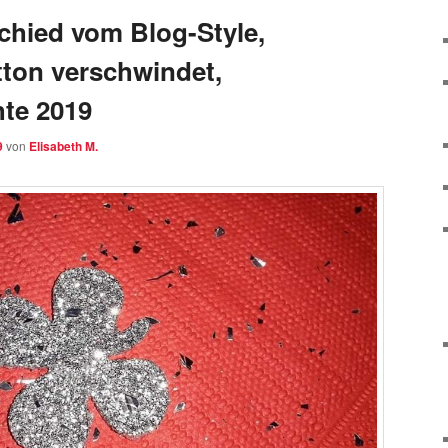
hied vom Blog-Style,
tton verschwindet,
te 2019
9
von
Elisabeth M.