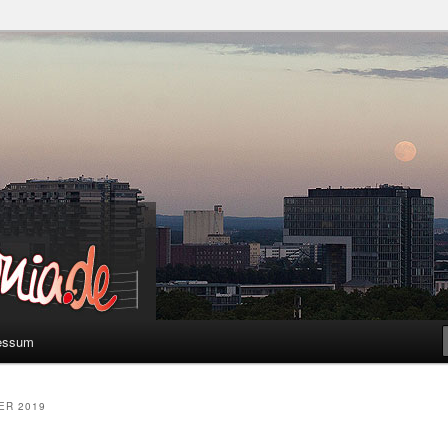
a
essum
ER 2019