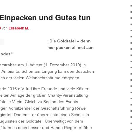
 Einpacken und Gutes tun
9
von
Elisabeth M.
„Die Goldtafel – denn
mer packen all met aan
oodes“
rstrahlte am 1. Advent (1. Dezember 2019) in
em Ambiente. Schon am Eingang kam den Besuchern
uch der vielen Weihnachtsbäume entgegen.
e 2016 e.V. lud ihre Freunde und viele Kölner
eiten Auflage der großen Charity-Veranstaltung
afel e.V. ein. Gleich zu Beginn des Events
ger, Vorsitzender der Geschäftsführung Rewe
ierten Damen – er überreichte einen Scheck in
ugunsten der Goldtafel. Überwältigt von dem
t“ kam es noch besser und Hanno Rieger erhöhte