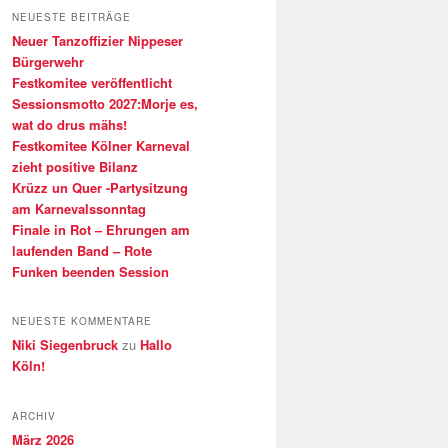
h
NEUESTE BEITRÄGE
e
Neuer Tanzoffizier Nippeser
n
Bürgerwehr
Festkomitee veröffentlicht
Sessionsmotto 2027:Morje es,
wat do drus mähs!
Festkomitee Kölner Karneval
zieht positive Bilanz
Krüzz un Quer -Partysitzung
am Karnevalssonntag
Finale in Rot – Ehrungen am
laufenden Band – Rote
Funken beenden Session
NEUESTE KOMMENTARE
Niki Siegenbruck
zu
Hallo
Köln!
ARCHIV
März 2026