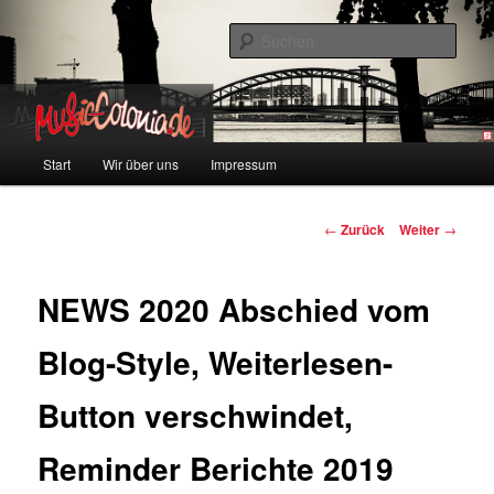
Zum
Colonia und Musik!
Inhalt
Such
wechseln
music-colonia
Hauptmenü
Start
Wir über uns
Impressum
Beitragsnavigation
←
Zurück
Weiter
→
NEWS 2020 Abschied vom
Blog-Style, Weiterlesen-
Button verschwindet,
Reminder Berichte 2019