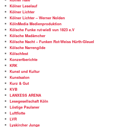
Kölner Leselauf
Kölner Lichter
Kölner Lichter – Werner Nolden
KölnMedia Medienproduktion
Kölsche Funke rut-wieß vun 1823 e.V
Kölsche Madämcher
Kölsche Nacht – Funken Rot-Weiss Hürth-Gleuel
Kölsche Narrengilde
Kölschfest
Konzertberichte
KRK
Kunst und Kultur
Kunstsalon
Kurz & Gut
KVB
LANXESS ARENA
Lesegesellschaft Köln
Löstige Paulaner
Luftflotte
LVR
Lyskircher Junge