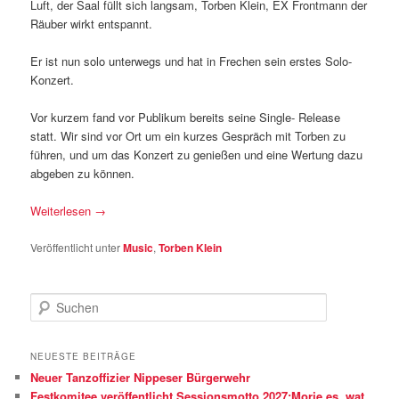
Luft, der Saal füllt sich langsam, Torben Klein, EX Frontmann der
Räuber wirkt entspannt.
Er ist nun solo unterwegs und hat in Frechen sein erstes Solo-
Konzert.
Vor kurzem fand vor Publikum bereits seine Single- Release
statt. Wir sind vor Ort um ein kurzes Gespräch mit Torben zu
führen, und um das Konzert zu genießen und eine Wertung dazu
abgeben zu können.
Weiterlesen
→
Veröffentlicht unter
Music
,
Torben Klein
S
u
c
h
NEUESTE BEITRÄGE
e
Neuer Tanzoffizier Nippeser Bürgerwehr
n
Festkomitee veröffentlicht Sessionsmotto 2027:Morje es, wat