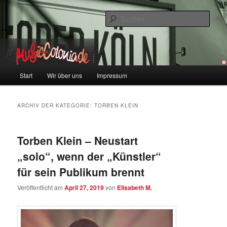
Zum
Zum
Colonia und Musik!
Inhalt
sekundären
Such
wechseln
Inhalt
wechseln
music-colonia
Hauptmenü
Start
Wir über uns
Impressum
ARCHIV DER KATEGORIE:
TORBEN KLEIN
Torben Klein – Neustart
„solo“, wenn der „Künstler“
für sein Publikum brennt
Veröffentlicht am
April 27, 2019
von
Elisabeth M.