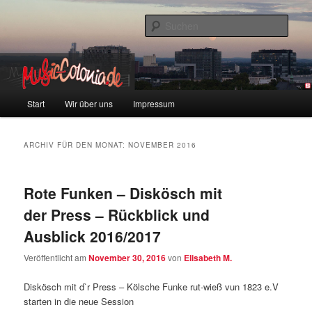
Zum
Zum
Colonia und Musik!
Inhalt
sekundären
Such
wechseln
Inhalt
wechseln
music-colonia
Hauptmenü
Start
Wir über uns
Impressum
ARCHIV FÜR DEN MONAT:
NOVEMBER 2016
Rote Funken – Diskösch mit
der Press – Rückblick und
Ausblick 2016/2017
Veröffentlicht am
November 30, 2016
von
Elisabeth M.
Diskösch mit d`r Press – Kölsche Funke rut-wieß vun 1823 e.V
starten in die neue Session