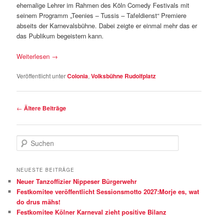
ehemalige Lehrer im Rahmen des Köln Comedy Festivals mit
seinem Programm „Teenies – Tussis – Tafeldienst“ Premiere
abseits der Karnevalsbühne. Dabei zeigte er einmal mehr das er
das Publikum begeistern kann.
Weiterlesen
→
Veröffentlicht unter
Colonia
,
Volksbühne Rudolfplatz
Beitragsnavigation
←
Ältere Beiträge
S
u
c
h
NEUESTE BEITRÄGE
e
Neuer Tanzoffizier Nippeser Bürgerwehr
n
Festkomitee veröffentlicht Sessionsmotto 2027:Morje es, wat
do drus mähs!
Festkomitee Kölner Karneval zieht positive Bilanz