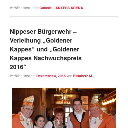
Veröffentlicht unter
Colonia
,
LANXESS ARENA
Nippeser Bürgerwehr –
Verleihung „Goldener
Kappes“ und „Goldener
Kappes Nachwuchspreis
2016“
Veröffentlicht am
Dezember 4, 2016
von
Elisabeth M.