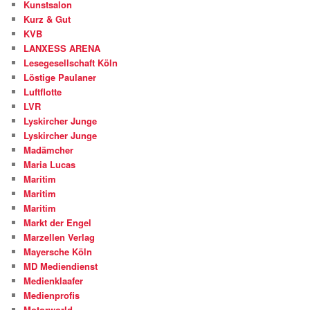
Kunstsalon
Kurz & Gut
KVB
LANXESS ARENA
Lesegesellschaft Köln
Löstige Paulaner
Luftflotte
LVR
Lyskircher Junge
Lyskircher Junge
Madämcher
Maria Lucas
Maritim
Maritim
Maritim
Markt der Engel
Marzellen Verlag
Mayersche Köln
MD Mediendienst
Medienklaafer
Medienprofis
Motorworld