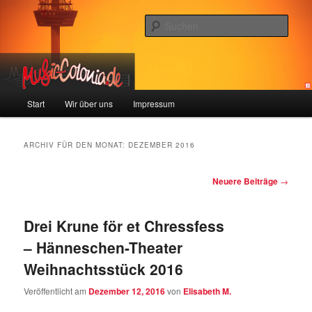
Zum
Zum
Colonia und Musik!
Inhalt
sekundären
Such
wechseln
Inhalt
wechseln
music-colonia
Hauptmenü
Start
Wir über uns
Impressum
ARCHIV FÜR DEN MONAT:
DEZEMBER 2016
Beitragsnavigation
Neuere Beiträge
→
Drei Krune för et Chressfess
– Hänneschen-Theater
Weihnachtsstück 2016
Veröffentlicht am
Dezember 12, 2016
von
Elisabeth M.