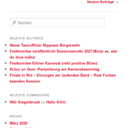
Beitragsnavigation
Neuere Beiträge
→
S
u
c
h
NEUESTE BEITRÄGE
e
Neuer Tanzoffizier Nippeser Bürgerwehr
n
Festkomitee veröffentlicht Sessionsmotto 2027:Morje es, wat
do drus mähs!
Festkomitee Kölner Karneval zieht positive Bilanz
Krüzz un Quer -Partysitzung am Karnevalssonntag
Finale in Rot – Ehrungen am laufenden Band – Rote Funken
beenden Session
NEUESTE KOMMENTARE
Niki Siegenbruck
zu
Hallo Köln!
ARCHIV
März 2026