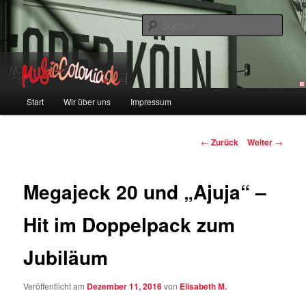
Zum
Colonia und Musik!
Inhalt
Such
wechseln
music-colonia
Hauptmenü
Start
Wir über uns
Impressum
Beitragsnavigation
←
Zurück
Weiter
→
Megajeck 20 und „Ajuja“ –
Hit im Doppelpack zum
Jubiläum
Veröffentlicht am
Dezember 11, 2016
von
Elisabeth M.