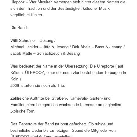
Ülepooz – Vier Musiker verbergen sich hinter diesem Namen die
sich der Tradition und der Beständigkeit kölscher Musik
verpflichtet fühlen.
Die Band:
Willi Schreiner – Jesang /
Michael Lackler – Jitta & Jesang / Dirk Abels – Bass & Jesang /
Jacob Matlé – Schlachzeuch & Jesang
Was bedeutet der Name in der Übersetzung: Die Ulrepforte ( auf
Kölsch: ÜLEPOOZ, einer der noch vier bestehenden Torburgen in
Köln )
2006 starten sie noch als Trio.
Zahlreiche Auftritte bei Straßen-, Karnevals-,Garten- und
Familienfeiern belegen das wachsende Interesse an originellen
„kölsche Tön“.
Das Repertoire der Band ist breit gefächert. Ob ruhige und
besinnliche Lieder bis zu fetzigem Sound die Mitglieder von
ÜLEPOOZ sind äußerst wandelbar.