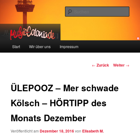
Zum
Colonia und Musik!
Inhalt
Such
wechseln
music-colonia
Hauptmenü
Start
Wir über uns
Impressum
Beitragsnavigation
←
Zurück
Weiter
→
ÜLEPOOZ – Mer schwade
Kölsch – HÖRTIPP des
Monats Dezember
Veröffentlicht am
Dezember 18, 2016
von
Elisabeth M.