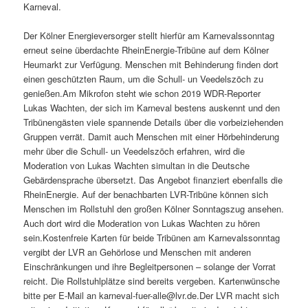
Karneval.
Der Kölner Energieversorger stellt hierfür am Karnevalssonntag
erneut seine überdachte RheinEnergie-Tribüne auf dem Kölner
Heumarkt zur Verfügung. Menschen mit Behinderung finden dort
einen geschützten Raum, um die Schull- un Veedelszöch zu
genießen.Am Mikrofon steht wie schon 2019 WDR-Reporter
Lukas Wachten, der sich im Karneval bestens auskennt und den
Tribünengästen viele spannende Details über die vorbeiziehenden
Gruppen verrät. Damit auch Menschen mit einer Hörbehinderung
mehr über die Schull- un Veedelszöch erfahren, wird die
Moderation von Lukas Wachten simultan in die Deutsche
Gebärdensprache übersetzt. Das Angebot finanziert ebenfalls die
RheinEnergie. Auf der benachbarten LVR-Tribüne können sich
Menschen im Rollstuhl den großen Kölner Sonntagszug ansehen.
Auch dort wird die Moderation von Lukas Wachten zu hören
sein.Kostenfreie Karten für beide Tribünen am Karnevalssonntag
vergibt der LVR an Gehörlose und Menschen mit anderen
Einschränkungen und ihre Begleitpersonen – solange der Vorrat
reicht. Die Rollstuhlplätze sind bereits vergeben. Kartenwünsche
bitte per E-Mail an karneval-fuer-alle@lvr.de.Der LVR macht sich