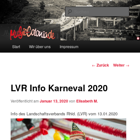
Zum
Colonia und Musik!
Inhalt
Such
wechseln
music-colonia
Hauptmenü
Start
Wir über uns
Impressum
Beitragsnavigation
←
Zurück
Weiter
→
LVR Info Karneval 2020
Veröffentlicht am
Januar 13, 2020
von
Elisabeth M.
Info des Landschaftsverbands Rhld. (LVR) vom 13.01.2020