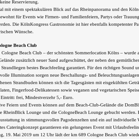
 keine Reservierung.
al mit einem spektakulären Blick auf das Rheinpanorama und den Köl
ewohnt für Events wie Firmen- und Familienfeiern, Partys oder Trauun
rden. Die KölnKongress Gastronomie ist hier ebenfalls kompetenter Par
arischen Wünsche.
logne Beach Club
 Cologne Beach Club – der schönsten Sommerlocation Kölns – wurde 
elände zusätzlich neuer Sand aufgeschüttet, der neben den gemütlich
 Strandliegen bestes Beachfeeling garantiert. Für den richtigen Sound u
olle Illumination sorgen neue Beschallungs- und Beleuchtungsanlage
chenen Strandbuden können sich die Tagesgästen mit eisgekühlten Get
alaten, Fingerfood-Delikatessen sowie veganen und vegetarischen Speis
Eintritt: frei, Mindestverzehr 5,- Euro.
sive Feiern und Events können auf dem Beach-Club-Gelände die DomBl
ie RheinBlick Lounge und die CologneBeach Lounge gebucht werden. 
sstattung in stimmungsvollen Pagodenzelten und ein auf individuelle
es Cateringkonzept garantieren ein gelungenes Event mit Urlaubsfeelin
g, 19. Mai 2019 um 12 Uhr lädt der km 689 Cologne Beach Club wied