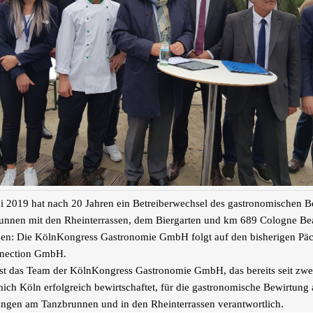
 2019 hat nach 20 Jahren ein Betreiberwechsel des gastronomischen Be
unnen mit den Rheinterrassen, dem Biergarten und km 689 Cologne Be
den: Die KölnKongress Gastronomie GmbH folgt auf den bisherigen Päch
nection GmbH.
ist das Team der KölnKongress Gastronomie GmbH, das bereits seit zwe
ich Köln erfolgreich bewirtschaftet, für die gastronomische Bewirtung a
ungen am Tanzbrunnen und in den Rheinterrassen verantwortlich.