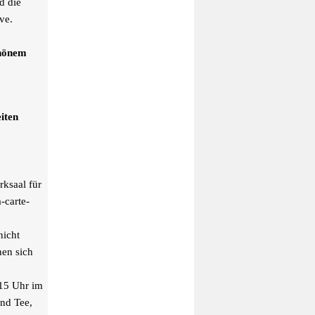
d die
ve.
chönem
iten
rksaal für
-carte-
nicht
nen sich
 15 Uhr im
und Tee,