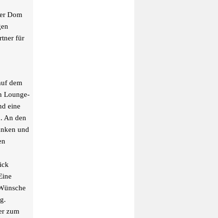
ner Dom
gen
tner für
auf dem
en Lounge-
nd eine
n. An den
ränken und
en
ick
Eine
 Wünsche
g.
er zum