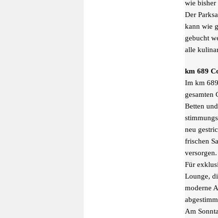
wie bisher
Der Parksa
kann wie g
gebucht we
alle kulin
km 689 Co
Im km 689
gesamten G
Betten und
stimmungsv
neu gestri
frischen S
versorgen. 
Für exklu
Lounge, d
moderne Au
abgestimmt
Am Sonnta