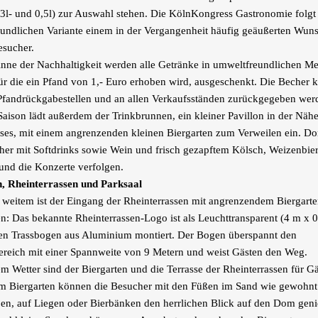
3l- und 0,5l) zur Auswahl stehen. Die KölnKongress Gastronomie folgt 
eundlichen Variante einem in der Vergangenheit häufig geäußerten Wun
esucher.
nne der Nachhaltigkeit werden alle Getränke in umweltfreundlichen M
ür die ein Pfand von 1,- Euro erhoben wird, ausgeschenkt. Die Becher 
Pfandrückgabestellen und an allen Verkaufsständen zurückgegeben wer
Saison lädt außerdem der Trinkbrunnen, ein kleiner Pavillon in der Näh
ses, mit einem angrenzenden kleinen Biergarten zum Verweilen ein. Do
her mit Softdrinks sowie Wein und frisch gezapftem Kölsch, Weizenbier
 und die Konzerte verfolgen.
n, Rheinterrassen und Parksaal
weitem ist der Eingang der Rheinterrassen mit angrenzendem Biergarte
n: Das bekannte Rheinterrassen-Logo ist als Leuchttransparent (4 m x 0
en Trassbogen aus Aluminium montiert. Der Bogen überspannt den
reich mit einer Spannweite von 9 Metern und weist Gästen den Weg.
m Wetter sind der Biergarten und die Terrasse der Rheinterrassen für Gä
Im Biergarten können die Besucher mit den Füßen im Sand wie gewohnt
en, auf Liegen oder Bierbänken den herrlichen Blick auf den Dom geni