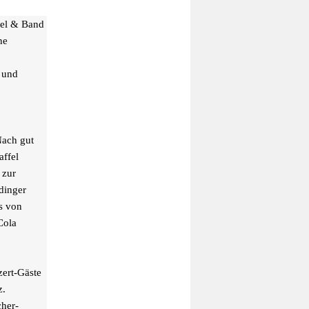
gel & Band
ne
t und
Nach gut
affel
 zur
dinger
s von
Cola
ert-Gäste
z.
cher-