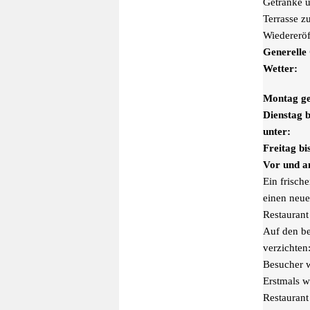
Getränke 
Terrasse z
Wiedereröf
Generelle
Wetter:
Montag ge
Dienstag 
unter:
Freitag bi
Vor und a
Ein frisch
einen neue
Restaurant
Auf den be
verzichten
Besucher w
Erstmals w
Restaurant