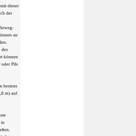
mit dieser
sch der
ehrweg-
können an
den.
e des
rt können
 oder Pils
n bestens
,8 m) auf
ste
 in
eßen.