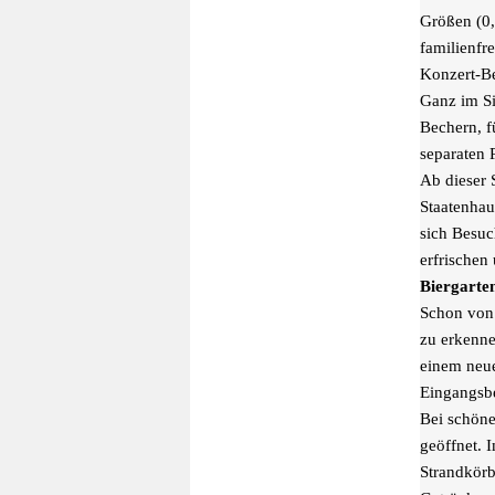
Größen (0,
familienfr
Konzert-B
Ganz im Si
Bechern, f
separaten 
Ab dieser 
Staatenhau
sich Besuc
erfrischen
Biergarte
Schon von 
zu erkenne
einem neu
Eingangsbe
Bei schöne
geöffnet. 
Strandkörb