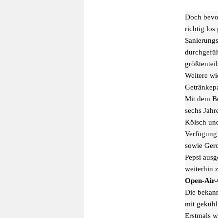
Doch bevo
richtig lo
Sanierungs
durchgefüh
größtentei
Weitere wi
Getränkepa
Mit dem Be
sechs Jahr
Kölsch und
Verfügung 
sowie Gero
Pepsi ausg
weiterhin
Open-Air-
Die bekann
mit gekühl
Erstmals w