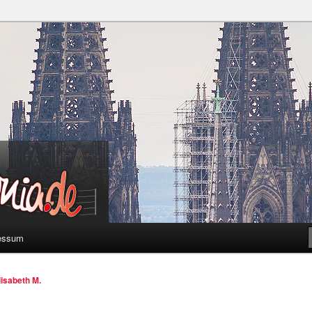
a
essum
lisabeth M.