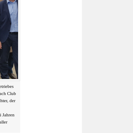
triebes
ach Club
ter, der
i Jahren
ller