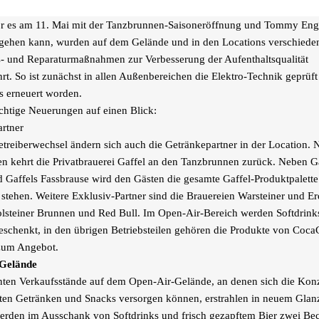
r es am 11. Mai mit der Tanzbrunnen-Saisoneröffnung und Tommy En
s gehen kann, wurden auf dem Gelände und in den Locations verschiede
- und Reparaturmaßnahmen zur Verbesserung der Aufenthaltsqualität
rt. So ist zunächst in allen Außenbereichen die Elektro-Technik geprüf
ls erneuert worden.
chtige Neuerungen auf einen Blick:
rtner
treiberwechsel ändern sich auch die Getränkepartner in der Location. 
en kehrt die Privatbrauerei Gaffel an den Tanzbrunnen zurück. Neben G
 Gaffels Fassbrause wird den Gästen die gesamte Gaffel-Produktpalette
stehen. Weitere Exklusiv-Partner sind die Brauereien Warsteiner und Er
lsteiner Brunnen und Red Bull. Im Open-Air-Bereich werden Softdrink
eschenkt, in den übrigen Betriebsteilen gehören die Produkte von Coca
 zum Angebot.
Gelände
ten Verkaufsstände auf dem Open-Air-Gelände, an denen sich die Konz
ten Getränken und Snacks versorgen können, erstrahlen in neuem Glan
erden im Ausschank von Softdrinks und frisch gezapftem Bier zwei Be