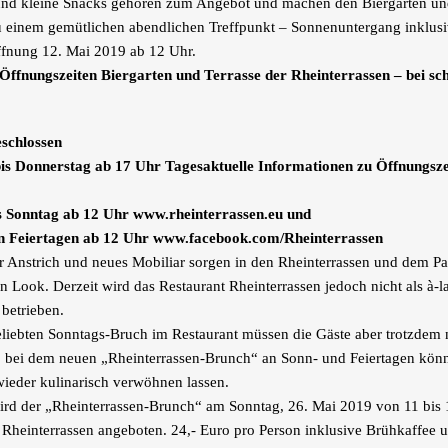
und kleine Snacks gehören zum Angebot und machen den Biergarten un
u einem gemütlichen abendlichen Treffpunkt – Sonnenuntergang inklusi
fnung 12. Mai 2019 ab 12 Uhr.
 Öffnungszeiten Biergarten und Terrasse der Rheinterrassen – bei s
schlossen
bis Donnerstag ab 17 Uhr
Tagesaktuelle Informationen zu Öffnungsze
s Sonntag ab 12 Uhr
www.rheinterrassen.eu und
n Feiertagen ab 12 Uhr
www.facebook.com/Rheinterrassen
er Anstrich und neues Mobiliar sorgen in den Rheinterrassen und dem Pa
n Look. Derzeit wird das Restaurant Rheinterrassen jedoch nicht als à-la
 betrieben.
liebten Sonntags-Bruch im Restaurant müssen die Gäste aber trotzdem 
: bei dem neuen „Rheinterrassen-Brunch“ an Sonn- und Feiertagen kön
ieder kulinarisch verwöhnen lassen.
ird der „Rheinterrassen-Brunch“ am Sonntag, 26. Mai 2019 von 11 bis
 Rheinterrassen angeboten. 24,- Euro pro Person inklusive Brühkaffee 