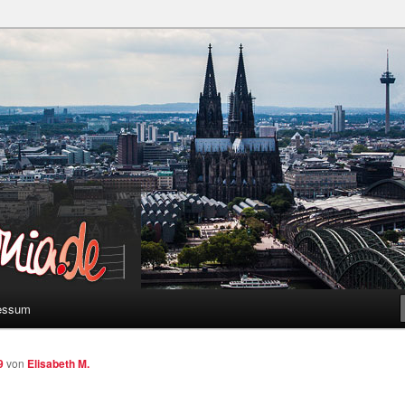
a
essum
9
von
Elisabeth M.