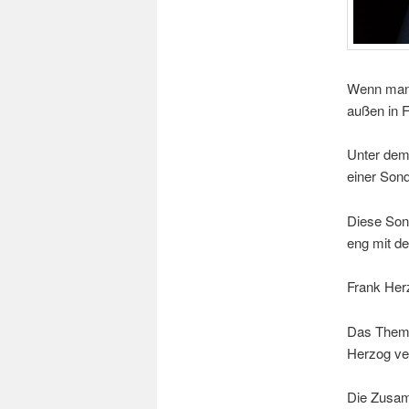
Wenn man 1
außen in F
Unter dem
einer Sond
Diese Sond
eng mit d
Frank Herz
Das Thema
Herzog ve
Die Zusam