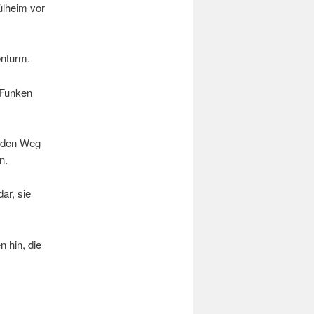
ülheim vor
enturm.
 Funken
n den Weg
n.
ar, sie
 hin, die