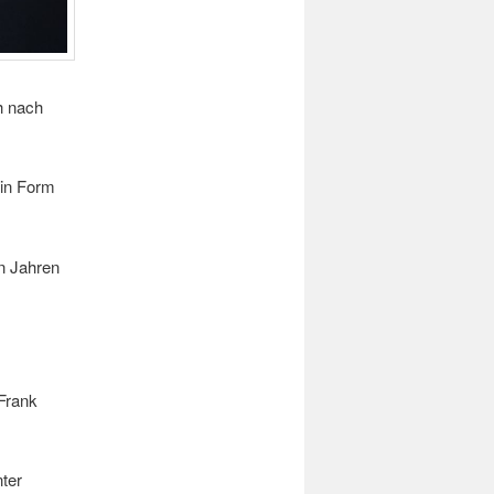
h nach
 in Form
en Jahren
Frank
ter