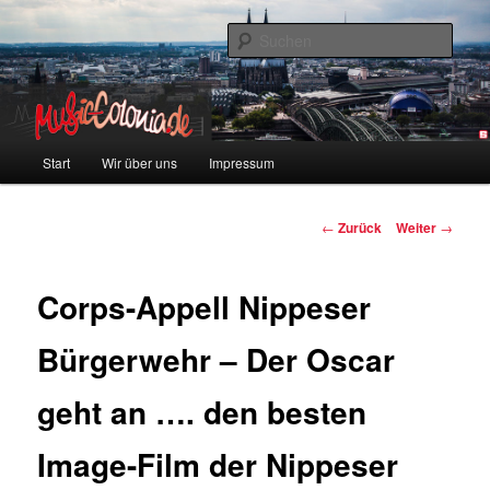
Zum
Colonia und Musik!
Inhalt
Such
wechseln
music-colonia
Hauptmenü
Start
Wir über uns
Impressum
Beitragsnavigation
←
Zurück
Weiter
→
Corps-Appell Nippeser
Bürgerwehr – Der Oscar
geht an …. den besten
Image-Film der Nippeser