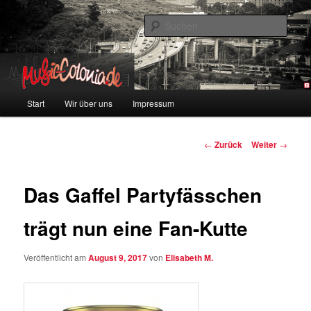
Zum
Colonia und Musik!
Inhalt
Such
wechseln
music-colonia
Hauptmenü
Start
Wir über uns
Impressum
Beitragsnavigation
←
Zurück
Weiter
→
Das Gaffel Partyfässchen
trägt nun eine Fan-Kutte
Veröffentlicht am
August 9, 2017
von
Elisabeth M.