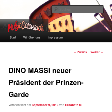
Zum
Colonia und Musik!
Inhalt
Such
wechseln
music-colonia
Hauptmenü
Start
Wir über uns
Impressum
Beitragsnavigation
←
Zurück
Weiter
→
DINO MASSI neuer
Präsident der Prinzen-
Garde
Veröffentlicht am
September 9, 2013
von
Elisabeth M.