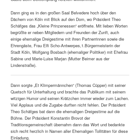
Dann ging es in den großen Saal Belvedere hoch über den
Dächern von Köln mit Blick auf den Dom, wo Präsident Theo
Schäfges das „Kleine Prinzenessen“ eröffnete. Mit lieben Worten
begrüßte er neben Mitgliedern und Freunden der Zunft, auch
einige ehemalige Dreigestirne mit ihren Partnerrinnen sowie die
Ehrengäste, Frau Elfi Scho-Antwerpes,1.Bürgermeisterin der
Stadt Köln, Wolfgang Bosbach (ehemaliger Politiker) mit Ehefrau
Sabine und Marie-Luise Marjan (Mutter Beimer aus der
Lindenstraße).
Dann sorgte „Et Klimpermännchen“ (Thomas Cüpper) mit seiner
Quetsch für Unterhaltung und brachte das Publikum mit seinem
witzigen Humor und seinen Krätzchen immer wieder zum Lachen.
Viel Applaus und die Zugabe durften nicht fehlen. Der Präsident
Theo Schäfges bat dann die ehemaligen Dreigestirne auf die
Bühne. Der Präsident Konstantin Brovot der
Traditionsgemeinschaft übernahm dann das Wort und bedankte
sich recht herzlich in Namen aller Ehemaligen Tollitäten für diese
Einladung.