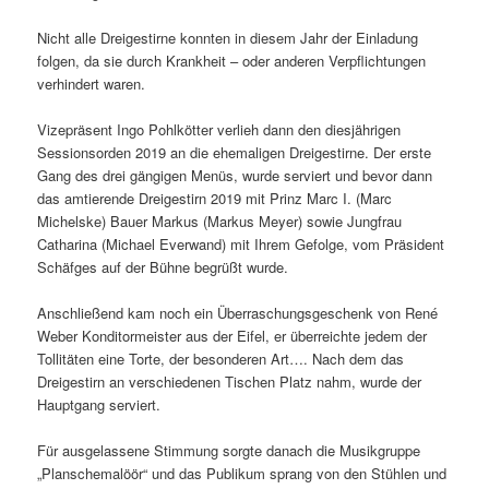
Nicht alle Dreigestirne konnten in diesem Jahr der Einladung
folgen, da sie durch Krankheit – oder anderen Verpflichtungen
verhindert waren.
Vizepräsent Ingo Pohlkötter verlieh dann den diesjährigen
Sessionsorden 2019 an die ehemaligen Dreigestirne. Der erste
Gang des drei gängigen Menüs, wurde serviert und bevor dann
das amtierende Dreigestirn 2019 mit Prinz Marc I. (Marc
Michelske) Bauer Markus (Markus Meyer) sowie Jungfrau
Catharina (Michael Everwand) mit Ihrem Gefolge, vom Präsident
Schäfges auf der Bühne begrüßt wurde.
Anschließend kam noch ein Überraschungsgeschenk von René
Weber Konditormeister aus der Eifel, er überreichte jedem der
Tollitäten eine Torte, der besonderen Art…. Nach dem das
Dreigestirn an verschiedenen Tischen Platz nahm, wurde der
Hauptgang serviert.
Für ausgelassene Stimmung sorgte danach die Musikgruppe
„Planschemalöör“ und das Publikum sprang von den Stühlen und