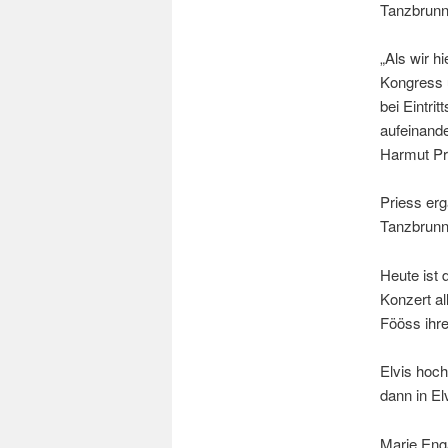
Tanzbrunne
„Als wir h
Kongress 
bei Eintri
aufeinand
Harmut Pr
Priess erg
Tanzbrunn
Heute ist
Konzert a
Fööss ihr
Elvis hoch
dann in El
Marie Eng