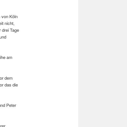
n von Köln
t nicht,
r drei Tage
 und
eihe am
vor dem
or das die
und Peter
rer