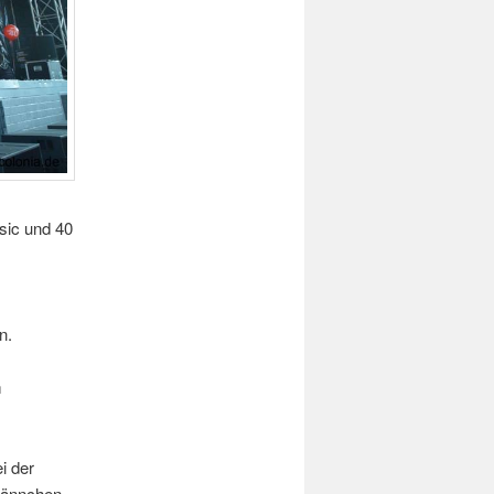
sic und 40
n.
m
i der
männchen