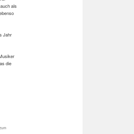
 auch als
 ebenso
s Jahr
 Musiker
as die
 zum