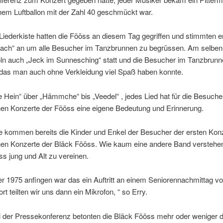
nem Luftballon mit der Zahl 40 geschmückt war.
e Liederkiste hatten die Fööss an diesem Tag gegriffen und stimmten e
ach“ an um alle Besucher im Tanzbrunnen zu begrüssen. Am selben
öln auch „Jeck im Sunnesching“ statt und die Besucher im Tanzbrun
das man auch ohne Verkleidung viel Spaß haben konnte.
 Hein“ über „Hämmche“ bis „Veedel“ , jedes Lied hat für die Besuche
en Konzerte der Fööss eine eigene Bedeutung und Erinnerung.
le kommen bereits die Kinder und Enkel der Besucher der ersten Kon
en Konzerte der Bläck Fööss. Wie kaum eine andere Band verstehen
s jung und Alt zu vereinen.
ier 1975 anfingen war das ein Auftritt an einem Seniorennachmittag v
rt teilten wir uns dann ein Mikrofon, “ so Erry.
ei der Pressekonferenz betonten die Bläck Fööss mehr oder weniger 