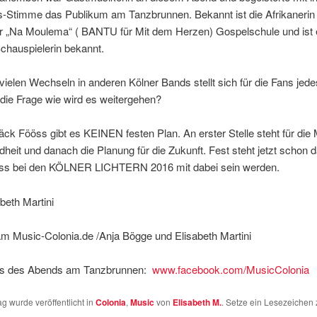
-Stimme das Publikum am Tanzbrunnen. Bekannt ist die Afrikanerin
der „Na Moulema“ ( BANTU für Mit dem Herzen) Gospelschule und ist
chauspielerin bekannt.
ielen Wechseln in anderen Kölner Bands stellt sich für die Fans jede
die Frage wie wird es weitergehen?
äck Fööss gibt es KEINEN festen Plan. An erster Stelle steht für die
heit und danach die Planung für die Zukunft. Fest steht jetzt schon d
ss bei den KÖLNER LICHTERN 2016 mit dabei sein werden.
abeth Martini
am Music-Colonia.de /Anja Bögge und Elisabeth Martini
os des Abends am Tanzbrunnen:
www.facebook.com/MusicColonia
ag wurde veröffentlicht in
Colonia
,
Music
von
Elisabeth M.
. Setze ein Lesezeichen