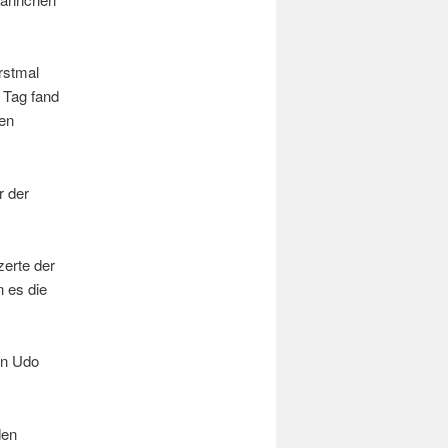
rstmal
 Tag fand
nen
r der
zerte der
 es die
on Udo
den