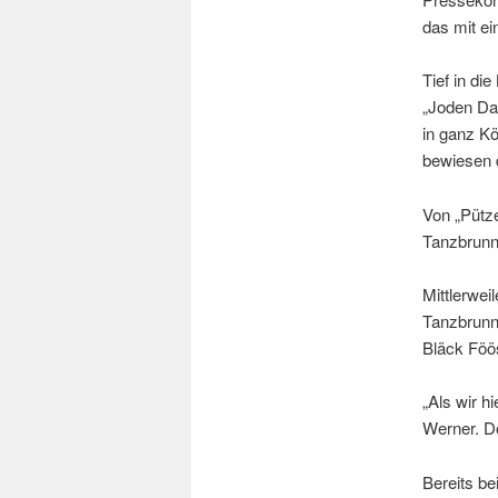
das mit ei
Tief in di
„Joden Da
in ganz K
bewiesen 
Von „Pütze
Tanzbrunn
Mittlerwei
Tanzbrunn
Bläck Föös
„Als wir h
Werner. Do
Bereits b