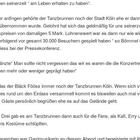
n seinerzeit “ am Leben erhalten zu haben“.
ier anfingen gehörte der Tanzbrunnen noch der Stadt Köln ehe er dan
übernommen wurde. Gelohnt hat sich das geldmäßig für uns seinerzei
ttspreisen von damaligen 5 Mark. Lohnenswert war es dann nur wie wi
erfolgend vor gesamt 30.000 Besuchern gespielt haben “ so Bömmel
iess bei der Pressekonferenz.
änzte“ Man sollte nicht vergessen das wir es waren die die Konzertr
en mehr oder weniger geprägt haben“
 das der Bläck Fööss immer noch der Tanzbrunnen Köln. Wenn sich 
lles rund um den Einlass versammelt kommt es bisweilen auch mal v
e Gäste persönlich begrüßen ehe es auf das Gelände geht.
 Drei gab es am Tanzbrunnen dann auch für die Fans, als Kafi, Erry 
vis Kostüme schlüpften.
anemben war Gastmusikerin an diesem Abend und begeisterte mit ih