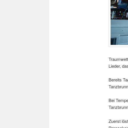
Traumwett
Lieder, d
Bereits T
Tanzbrunn
Bei Tempe
Tanzbrunn
Zuerst lös
Pressekon