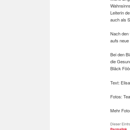
Wahnsinns
Leiterin 
auch als S
Nach den v
aufs neue 
Bei den Bl
die Gesund
Bläck Föö
Text: Elis
Fotos: Te
Mehr Fot
Dieser Eintr
Permalink
.