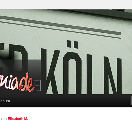
a
essum
von
Elisabeth M.