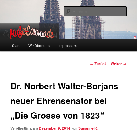
Zum
Colonia und Musik!
Inhalt
Such
wechseln
music-colonia
Hauptmenü
Start
Wir über uns
Impressum
Beitragsnavigation
←
Zurück
Weiter
→
Dr. Norbert Walter-Borjans
neuer Ehrensenator bei
„Die Grosse von 1823“
Veröffentlicht am
Dezember 9, 2014
von
Susanne K.