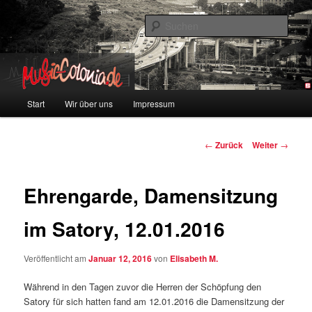
Zum
Colonia und Musik!
Inhalt
Such
wechseln
music-colonia
Hauptmenü
Start
Wir über uns
Impressum
Beitragsnavigation
←
Zurück
Weiter
→
Ehrengarde, Damensitzung
im Satory, 12.01.2016
Veröffentlicht am
Januar 12, 2016
von
Elisabeth M.
Während in den Tagen zuvor die Herren der Schöpfung den
Satory für sich hatten fand am 12.01.2016 die Damensitzung der