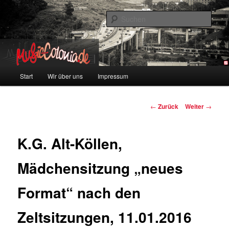
Zum
Colonia und Musik!
Inhalt
Such
wechseln
music-colonia
Hauptmenü
Start
Wir über uns
Impressum
Beitragsnavigation
←
Zurück
Weiter
→
K.G. Alt-Köllen,
Mädchensitzung „neues
Format“ nach den
Zeltsitzungen, 11.01.2016