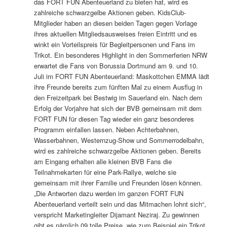
das FORT FUN Abenteuerland zu bieten hat, wird es
zahlreiche schwarzgelbe Aktionen geben. KidsClub-
Mitglieder haben an diesen beiden Tagen gegen Vorlage
ihres aktuellen Mitgliedsausweises freien Eintritt und es
winkt ein Vorteilspreis für Begleitpersonen und Fans im
Trikot. Ein besonderes Highlight in den Sommerferien NRW
erwartet die Fans von Borussia Dortmund am 9. und 10.
Juli im FORT FUN Abenteuerland: Maskottchen EMMA lädt
ihre Freunde bereits zum fünften Mal zu einem Ausflug in
den Freizeitpark bei Bestwig im Sauerland ein. Nach dem
Erfolg der Vorjahre hat sich der BVB gemeinsam mit dem
FORT FUN für diesen Tag wieder ein ganz besonderes
Programm einfallen lassen. Neben Achterbahnen,
Wasserbahnen, Westernzug-Show und Sommerrodelbahn,
wird es zahlreiche schwarzgelbe Aktionen geben. Bereits
am Eingang erhalten alle kleinen BVB Fans die
Teilnahmekarten für eine Park-Rallye, welche sie
gemeinsam mit ihrer Familie und Freunden lösen können.
„Die Antworten dazu werden im ganzen FORT FUN
Abenteuerland verteilt sein und das Mitmachen lohnt sich“,
verspricht Marketingleiter Dijamant Neziraj. Zu gewinnen
gibt es nämlich 09 tolle Preise, wie zum Beispiel ein Trikot