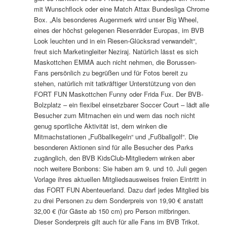
mit Wunschflock oder eine Match Attax Bundesliga Chrome
Box. „Als besonderes Augenmerk wird unser Big Wheel,
eines der höchst gelegenen Riesenräder Europas, im BVB
Look leuchten und in ein Riesen-Glücksrad verwandelt“,
freut sich Marketingleiter Neziraj. Natürlich lässt es sich
Maskottchen EMMA auch nicht nehmen, die Borussen-
Fans persönlich zu begrüßen und für Fotos bereit zu
stehen, natürlich mit tatkräftiger Unterstützung von den
FORT FUN Maskottchen Funny oder Frida Fux. Der BVB-
Bolzplatz – ein flexibel einsetzbarer Soccer Court – lädt alle
Besucher zum Mitmachen ein und wem das noch nicht
genug sportliche Aktivität ist, dem winken die
Mitmachstationen „Fußballkegeln“ und „Fußballgolf“. Die
besonderen Aktionen sind für alle Besucher des Parks
zugänglich, den BVB KidsClub-Mitgliedern winken aber
noch weitere Bonbons: Sie haben am 9. und 10. Juli gegen
Vorlage ihres aktuellen Mitgliedsausweises freien Eintritt in
das FORT FUN Abenteuerland. Dazu darf jedes Mitglied bis
zu drei Personen zu dem Sonderpreis von 19,90 € anstatt
32,00 € (für Gäste ab 150 cm) pro Person mitbringen.
Dieser Sonderpreis gilt auch für alle Fans im BVB Trikot.