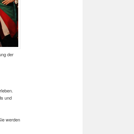
ung der
rleben.
ds und
Sie werden