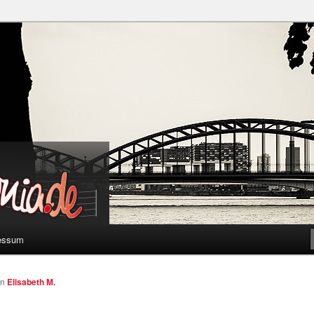
a
essum
on
Elisabeth M.