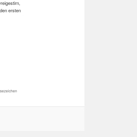
eigestirn,
den ersten
esezeichen