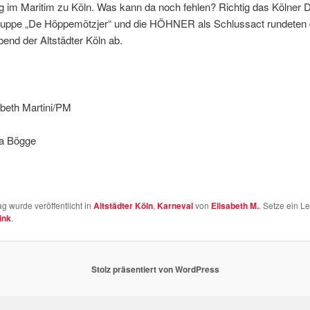
g im Maritim zu Köln. Was kann da noch fehlen? Richtig das Kölner Dr
ruppe „De Höppemötzjer“ und die HÖHNER als Schlussact rundeten 
end der Altstädter Köln ab.
abeth Martini/PM
ja Bögge
ag wurde veröffentlicht in
Altstädter Köln
,
Karneval
von
Elisabeth M.
. Setze ein L
ink
.
Stolz präsentiert von WordPress