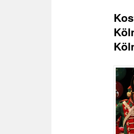
Kos
Köl
Köl