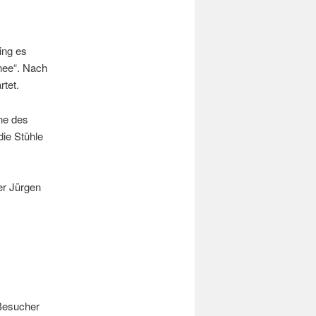
ing es
nee“. Nach
rtet.
ne des
die Stühle
er Jürgen
 Besucher