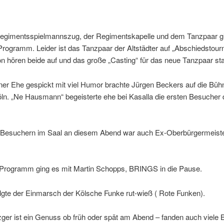
egimentsspielmannszug, der Regimentskapelle und dem Tanzpaar g
Programm. Leider ist das Tanzpaar der Altstädter auf „Abschiedstour
n hören beide auf und das große „Casting“ für das neue Tanzpaar sta
ner Ehe gespickt mit viel Humor brachte Jürgen Beckers auf die Büh
ln. „Ne Hausmann“ begeisterte ehe bei Kasalla die ersten Besucher 
 Besuchern im Saal an diesem Abend war auch Ex-Oberbürgermeist
 Programm ging es mit Martin Schopps, BRINGS in die Pause.
lgte der Einmarsch der Kölsche Funke rut-wieß ( Rote Funken).
ger ist ein Genuss ob früh oder spät am Abend – fanden auch viele