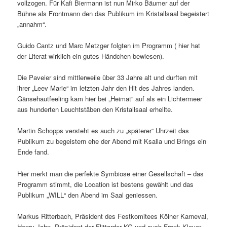
vollzogen. Für Kafi Biermann ist nun Mirko Bäumer auf der
Bühne als Frontmann den das Publikum im Kristallsaal begeistert
„annahm“.
Guido Cantz und Marc Metzger folgten im Programm ( hier hat
der Literat wirklich ein gutes Händchen bewiesen).
Die Paveier sind mittlerweile über 33 Jahre alt und durften mit
ihrer „Leev Marie“ im letzten Jahr den Hit des Jahres landen.
Gänsehautfeeling kam hier bei „Heimat“ auf als ein Lichtermeer
aus hunderten Leuchtstäben den Kristallsaal erhellte.
Martin Schopps versteht es auch zu „späterer“ Uhrzeit das
Publikum zu begeistern ehe der Abend mit Ksalla und Brings ein
Ende fand.
Hier merkt man die perfekte Symbiose einer Gesellschaft – das
Programm stimmt, die Location ist bestens gewählt und das
Publikum „WILL“ den Abend im Saal geniessen.
Markus Ritterbach, Präsident des Festkomitees Kölner Karneval,
Henry Jahn, Präsident der Flittarder KG und auch Frank Klever,