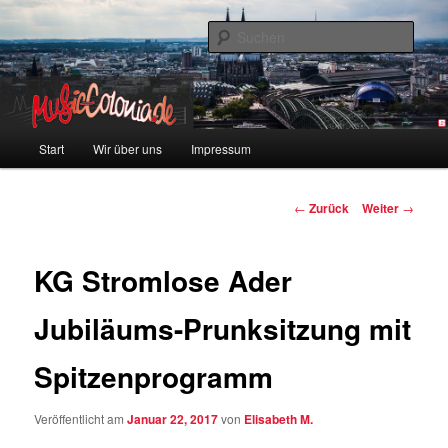
Zum
Colonia und Musik!
Inhalt
Such
wechseln
music-colonia
Hauptmenü
Start
Wir über uns
Impressum
Beitragsnavigation
←
Zurück
Weiter
→
KG Stromlose Ader
Jubiläums-Prunksitzung mit
Spitzenprogramm
Veröffentlicht am
Januar 22, 2017
von
Elisabeth M.