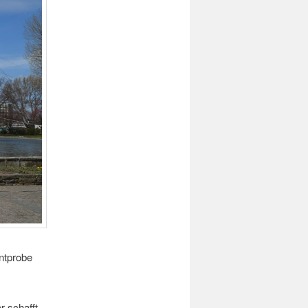
entprobe
r schafft