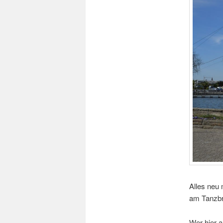
Alles neu 
am Tanzb
Wer hier a