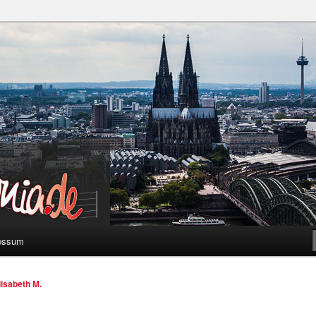
a
essum
lisabeth M.