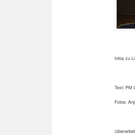
Infos zu L
Text: PM L
Fotos: An
(überarbei