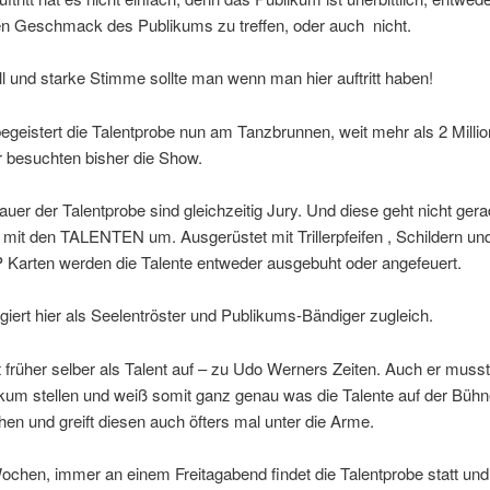
n Geschmack des Publikums zu treffen, oder auch nicht.
l und starke Stimme sollte man wenn man hier auftritt haben!
egeistert die Talentprobe nun am Tanzbrunnen, weit mehr als 2 Milli
 besuchten bisher die Show.
uer der Talentprobe sind gleichzeitig Jury. Und diese geht nicht ger
 mit den TALENTEN um. Ausgerüstet mit Trillerpfeifen , Schildern u
 Karten werden die Talente entweder ausgebuht oder angefeuert.
iert hier als Seelentröster und Publikums-Bändiger zugleich.
 früher selber als Talent auf – zu Udo Werners Zeiten. Auch er musst
kum stellen und weiß somit ganz genau was die Talente auf der Bühn
n und greift diesen auch öfters mal unter die Arme.
Wochen, immer an einem Freitagabend findet die Talentprobe statt und