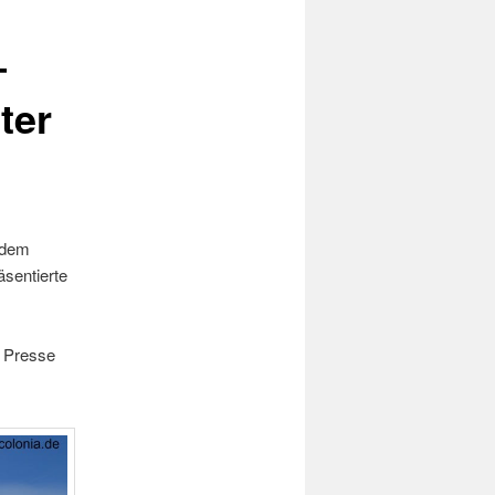
–
ter
ndem
sentierte
n Presse