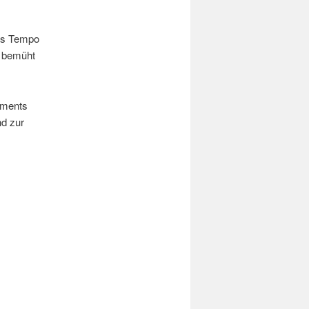
das Tempo
o bemüht
gments
nd zur