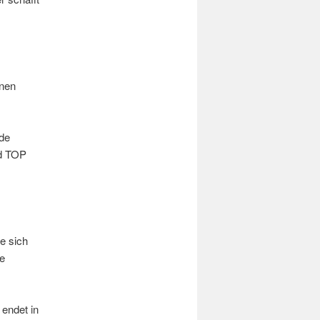
onen
ade
nd TOP
e sich
e
 endet in