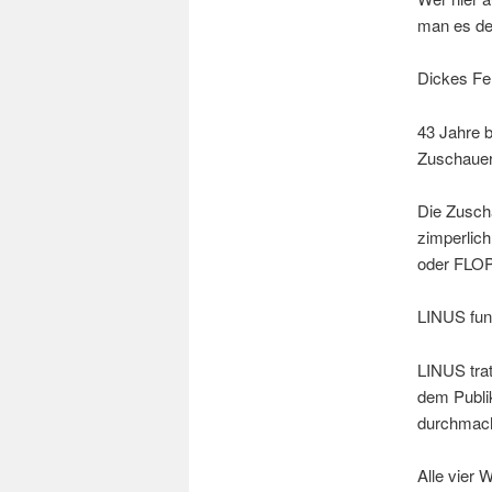
man es de
Dickes Fel
43 Jahre b
Zuschauer
Die Zuscha
zimperlich
oder FLOP
LINUS fung
LINUS trat
dem Publi
durchmache
Alle vier 