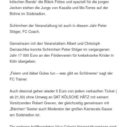
kölschen Bands“ die Bläck Fööss und speziell für die jungen
Jecken stehen die Jungs von Kasalla und Mo-Torres auf der
Bühne im Südstadion.
Schirmherr der Veranstaltung ist auch in diesem Jahr Peter
Stöger, FC Coach.
Gemeinsam mit den Veranstaltern Albert und Christoph
Damaschke konnte Schirmherr Peter Stöger im vergangenen
Jahr 17 000 Euro an den Förderverein für krebskranke Kinder in
Köln übergeben.
„Feiern und dabei Gutes tun – was gibt es Schöneres“ sagt der
FC Trainer.
Auch diesmal gehen wieder 5 Euro von jedem verkauften Ticket (
ab 21,50) ohne Umweg an DAT KÖLSCHE HÄTZ mit seinem
Vorsitzenden Robert Greven, der gleichzeitig gemeinsam mit
„Bärchen“ Sester auch Moderator der großen Karnevals-Sause
am Südstadion ist.
Die weiteren heißbegehrten Viva-Colonia-Veranstaltungstage sind