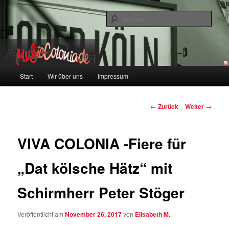
Zum
Colonia und Musik!
Inhalt
Such
wechseln
music-colonia
Hauptmenü
Start
Wir über uns
Impressum
Beitragsnavigation
←
Zurück
Weiter
→
VIVA COLONIA -Fiere für
„Dat kölsche Hätz“ mit
Schirmherr Peter Stöger
Veröffentlicht am
November 26, 2017
von
Elisabeth M.