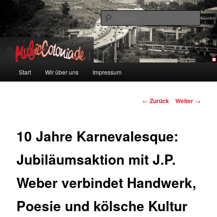
Zum
Colonia und Musik!
Inhalt
Such
wechseln
music-colonia
Hauptmenü
Start
Wir über uns
Impressum
Beitragsnavigation
←
Zurück
Weiter
→
10 Jahre Karnevalesque:
Jubiläumsaktion mit J.P.
Weber verbindet Handwerk,
Poesie und kölsche Kultur