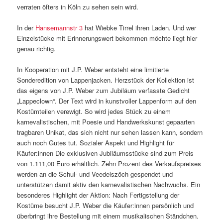
verraten öfters in Köln zu sehen sein wird.
In der
Hansemannstr 3
hat Wiebke Tirrel ihren Laden. Und wer
Einzelstücke mit Erinnerungswert bekommen möchte liegt hier
genau richtig.
In Kooperation mit J.P. Weber entsteht eine limitierte
Sonderedition von Lappenjacken. Herzstück der Kollektion ist
das eigens von J.P. Weber zum Jubiläum verfasste Gedicht
„Lappeclown“. Der Text wird in kunstvoller Lappenform auf den
Kostümteilen verewigt. So wird jedes Stück zu einem
karnevalistischen, mit Poesie und Handwerkskunst gepaarten
tragbaren Unikat, das sich nicht nur sehen lassen kann, sondern
auch noch Gutes tut. Sozialer Aspekt und Highlight für
Käufer:innen Die exklusiven Jubiläumsstücke sind zum Preis
von 1.111,00 Euro erhältlich. Zehn Prozent des Verkaufspreises
werden an die Schul- und Veedelszöch gespendet und
unterstützen damit aktiv den karnevalistischen Nachwuchs. Ein
besonderes Highlight der Aktion: Nach Fertigstellung der
Kostüme besucht J.P. Weber die Käufer:innen persönlich und
überbringt ihre Bestellung mit einem musikalischen Ständchen.