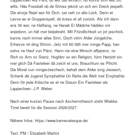
wills. Häs Fossball ob de Stross jekick un och em Dreck jespellt.
Die einzje Rejel wor för Dich, sei nett zo alle Lück. Denn et
Levve es ei Gruppenspell, do kress et all zorück. Als ich dann
ens 30 wor, ne Halflang, ne Hanak Ei Mädche hädden mir
anjedonn, un hät mer beijebraht. Mit Fründlichkeit un jot jeschick,
kanns noch immer alles Sinn. Doch vörm Alder Jüngelche,
Erhevve nit ding Stimm. Jetz mit 60 fällt mer minge Papp, han
selvs ne Hauf vun Pänz. Hann nie eine Minsch affjejrenz, ov
Rich ov Arm ov Stenz. Hugfärv ov ein Religion, fürm Herrjott sin
mer glich Dä Fasteleer dä zeich et uns, Brauchtum es Pflicht.
Die Moral vun mingerJeschech, behalt dem Alder sing Jeseech,
Schenk dä Jugend Symphathie Un Rette die Welt met Emphathie
Denn för jede Kölsche es et ne Draum Em Fasteleer als
Lappeclown. J.P. Weber
Nach einer kurzen Pause nach Aschermittwoch steht Wiebke
Tirrel bereit für die Session 2026/2027.
Nähere Infos: https://www.karnevalesque.de/
Text: PM / Elisabeth Martini