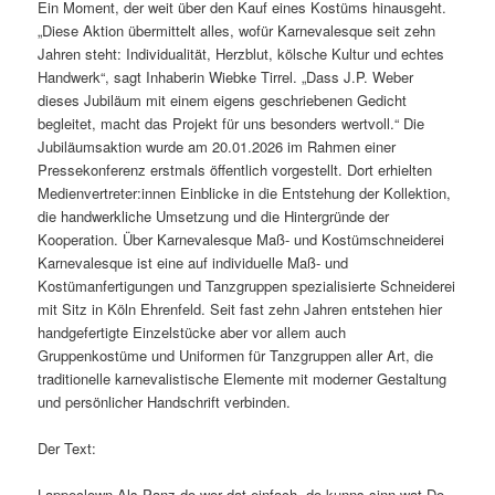
Ein Moment, der weit über den Kauf eines Kostüms hinausgeht.
„Diese Aktion übermittelt alles, wofür Karnevalesque seit zehn
Jahren steht: Individualität, Herzblut, kölsche Kultur und echtes
Handwerk“, sagt Inhaberin Wiebke Tirrel. „Dass J.P. Weber
dieses Jubiläum mit einem eigens geschriebenen Gedicht
begleitet, macht das Projekt für uns besonders wertvoll.“ Die
Jubiläumsaktion wurde am 20.01.2026 im Rahmen einer
Pressekonferenz erstmals öffentlich vorgestellt. Dort erhielten
Medienvertreter:innen Einblicke in die Entstehung der Kollektion,
die handwerkliche Umsetzung und die Hintergründe der
Kooperation. Über Karnevalesque Maß- und Kostümschneiderei
Karnevalesque ist eine auf individuelle Maß- und
Kostümanfertigungen und Tanzgruppen spezialisierte Schneiderei
mit Sitz in Köln Ehrenfeld. Seit fast zehn Jahren entstehen hier
handgefertigte Einzelstücke aber vor allem auch
Gruppenkostüme und Uniformen für Tanzgruppen aller Art, die
traditionelle karnevalistische Elemente mit moderner Gestaltung
und persönlicher Handschrift verbinden.
Der Text:
Lappeclown Als Panz do wor dat einfach, do kunns sinn wat Do