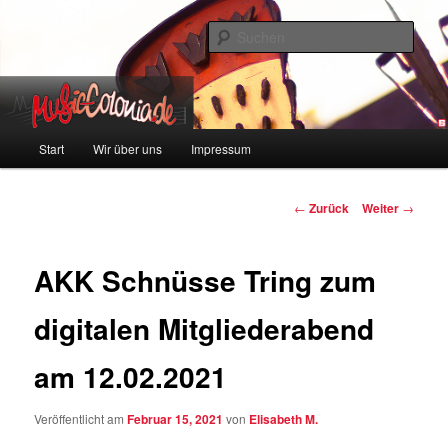
Zum
Colonia und Musik!
Inhalt
Such
wechseln
music-colonia
Hauptmenü
Start
Wir über uns
Impressum
Beitragsnavigation
←
Zurück
Weiter
→
AKK Schnüsse Tring zum
digitalen Mitgliederabend
am 12.02.2021
Veröffentlicht am
Februar 15, 2021
von
Elisabeth M.