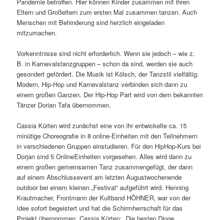
Pandemie betroffen. Hier können Kinder zusammen mit ihren
Eltern und Großeltern zum ersten Mal zusammen tanzen. Auch
Menschen mit Behinderung sind herzlich eingeladen
mitzumachen.
Vorkenntnisse sind nicht erforderlich. Wenn sie jedoch – wie z.
B. in Karnevalstanzgruppen – schon da sind, werden sie auch
gesondert gefördert. Die Musik ist Kölsch, der Tanzstil vielfältig:
Modern, Hip-Hop und Karnevalstanz verbinden sich dann zu
einem großen Ganzen. Der Hip-Hop Part wird von dem bekannten
Tänzer Dorian Tafa übernommen.
Cassia Kürten wird zunächst eine von ihr entwickelte ca. 15
minütige Choreografie in 8 online-Einheiten mit den Teilnehmern
in verschiedenen Gruppen einstudieren. Für den HipHop-Kurs bei
Dorjan sind 5 OnlineEinheiten vorgesehen. Alles wird dann zu
einem großen gemeinsamen Tanz zusammengefügt, der dann
auf einem Abschlussevent am letzten Augustwochenende
outdoor bei einem kleinen „Festival“ aufgeführt wird. Henning
Krautmacher, Frontmann der Kultband HÖHNER, war von der
Idee sofort begeistert und hat die Schirmherrschaft für das
Projekt übernommen. Cassia Kürten: „Die besten Dinge