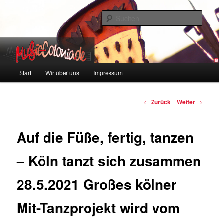
Zum
Colonia und Musik!
Inhalt
Such
wechseln
music-colonia
Hauptmenü
Start
Wir über uns
Impressum
Beitragsnavigation
←
Zurück
Weiter
→
Auf die Füße, fertig, tanzen
– Köln tanzt sich zusammen
28.5.2021 Großes kölner
Mit-Tanzprojekt wird vom