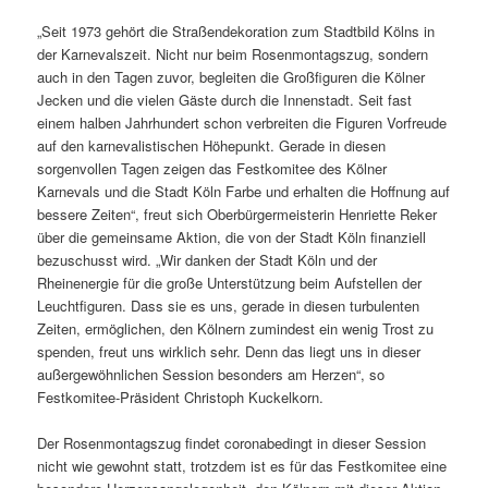
„Seit 1973 gehört die Straßendekoration zum Stadtbild Kölns in
der Karnevalszeit. Nicht nur beim Rosenmontagszug, sondern
auch in den Tagen zuvor, begleiten die Großfiguren die Kölner
Jecken und die vielen Gäste durch die Innenstadt. Seit fast
einem halben Jahrhundert schon verbreiten die Figuren Vorfreude
auf den karnevalistischen Höhepunkt. Gerade in diesen
sorgenvollen Tagen zeigen das Festkomitee des Kölner
Karnevals und die Stadt Köln Farbe und erhalten die Hoffnung auf
bessere Zeiten“, freut sich Oberbürgermeisterin Henriette Reker
über die gemeinsame Aktion, die von der Stadt Köln finanziell
bezuschusst wird. „Wir danken der Stadt Köln und der
Rheinenergie für die große Unterstützung beim Aufstellen der
Leuchtfiguren. Dass sie es uns, gerade in diesen turbulenten
Zeiten, ermöglichen, den Kölnern zumindest ein wenig Trost zu
spenden, freut uns wirklich sehr. Denn das liegt uns in dieser
außergewöhnlichen Session besonders am Herzen“, so
Festkomitee-Präsident Christoph Kuckelkorn.
Der Rosenmontagszug findet coronabedingt in dieser Session
nicht wie gewohnt statt, trotzdem ist es für das Festkomitee eine