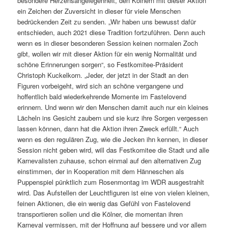
besondere Herzensangelegenheit, den Kölnern mit dieser Aktion
ein Zeichen der Zuversicht in dieser für viele Menschen
bedrückenden Zeit zu senden. „Wir haben uns bewusst dafür
entschieden, auch 2021 diese Tradition fortzuführen. Denn auch
wenn es in dieser besonderen Session keinen normalen Zoch
gibt, wollen wir mit dieser Aktion für ein wenig Normalität und
schöne Erinnerungen sorgen“, so Festkomitee-Präsident
Christoph Kuckelkorn. „Jeder, der jetzt in der Stadt an den
Figuren vorbeigeht, wird sich an schöne vergangene und
hoffentlich bald wiederkehrende Momente im Fastelovend
erinnern. Und wenn wir den Menschen damit auch nur ein kleines
Lächeln ins Gesicht zaubern und sie kurz ihre Sorgen vergessen
lassen können, dann hat die Aktion ihren Zweck erfüllt.“ Auch
wenn es den regulären Zug, wie die Jecken ihn kennen, in dieser
Session nicht geben wird, will das Festkomitee die Stadt und alle
Karnevalisten zuhause, schon einmal auf den alternativen Zug
einstimmen, der in Kooperation mit dem Hänneschen als
Puppenspiel pünktlich zum Rosenmontag im WDR ausgestrahlt
wird. Das Aufstellen der Leuchtfiguren ist eine von vielen kleinen,
feinen Aktionen, die ein wenig das Gefühl von Fastelovend
transportieren sollen und die Kölner, die momentan ihren
Karneval vermissen, mit der Hoffnung auf bessere und vor allem