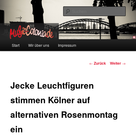
Zum
Colonia und Musik!
Inhalt
Such
wechseln
music-colonia
Hauptmenü
Start
Wir über uns
Impressum
Beitragsnavigation
←
Zurück
Weiter
→
Jecke Leuchtfiguren
stimmen Kölner auf
alternativen Rosenmontag
ein