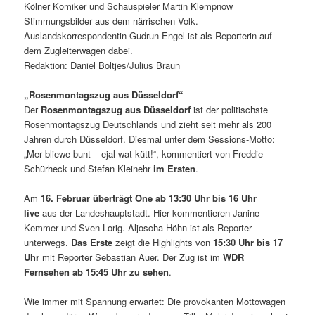
Kölner Komiker und Schauspieler Martin Klempnow
Stimmungsbilder aus dem närrischen Volk.
Auslandskorrespondentin Gudrun Engel ist als Reporterin auf
dem Zugleiterwagen dabei.
Redaktion: Daniel Boltjes/Julius Braun
„Rosenmontagszug aus Düsseldorf“
Der
Rosenmontagszug aus Düsseldorf
ist der politischste
Rosenmontagszug Deutschlands und zieht seit mehr als 200
Jahren durch Düsseldorf. Diesmal unter dem Sessions-Motto:
„Mer bliewe bunt – ejal wat kütt!“, kommentiert von Freddie
Schürheck und Stefan Kleinehr
im Ersten
.
Am
16. Februar überträgt One ab 13:30 Uhr bis 16 Uhr
live
aus der Landeshauptstadt. Hier kommentieren Janine
Kemmer und Sven Lorig. Aljoscha Höhn ist als Reporter
unterwegs.
Das Erste
zeigt die Highlights von
15:30 Uhr bis 17
Uhr
mit Reporter Sebastian Auer. Der Zug ist im
WDR
Fernsehen ab 15:45 Uhr zu sehen
.
Wie immer mit Spannung erwartet: Die provokanten Mottowagen