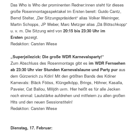
Das Who is Who der prominenten Redner:innen steht für dieses
große Rosenmontagsspektakel im Ersten bereit: Guido Cantz,
Bernd Stelter, „Der Sitzungspräsident“ alias Volker Weininger,
Martin Schopps, JP Weber, Marc Metzger alias „Dä Blötschkopp“
u. v. m. Die Sitzung wird von
20:15 bis 23:30 Uhr im
Ersten
gezeigt.
Redaktion: Carsten Wiese
„Superjeilezick: Die große WDR Karnevalsparty!“
Zum Abschluss des Rosenmontags gibt es
im WDR Fernsehen
ab 23:30 Uhr vier Stunden Karnevalslaune und Party pur
aus
dem Gürzenich zu Köln! Mit den größten Bands des Kölner
Karnevals: Bläck Fööss, Klüngelköpp, Brings, Höhner, Kasalla,
Paveier, Cat Ballou, Milijöh uvm. Hier heißt es für alle Jecken
noch einmal: Lautstärke aufdrehen und mitfeiern zu allen großen
Hits und den neuen Sessionstiteln!
Redaktion: Carsten Wiese
Dienstag, 17. Februar: