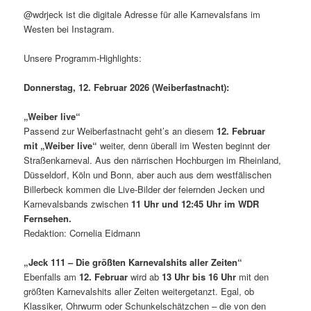
@wdrjeck ist die digitale Adresse für alle Karnevalsfans im
Westen bei Instagram.
Unsere Programm-Highlights:
Donnerstag, 12. Februar 2026 (Weiberfastnacht):
„Weiber live“
Passend zur Weiberfastnacht geht’s an diesem
12. Februar
mit
„Weiber live“
weiter, denn überall im Westen beginnt der
Straßenkarneval. Aus den närrischen Hochburgen im Rheinland,
Düsseldorf, Köln und Bonn, aber auch aus dem westfälischen
Billerbeck kommen die Live-Bilder der feiernden Jecken und
Karnevalsbands zwischen
11 Uhr und 12:45 Uhr im WDR
Fernsehen.
Redaktion: Cornelia Eidmann
„Jeck 111 – Die größten Karnevalshits aller Zeiten“
Ebenfalls am
12. Februar
wird ab
13 Uhr bis 16 Uhr
mit den
größten Karnevalshits aller Zeiten weitergetanzt. Egal, ob
Klassiker, Ohrwurm oder Schunkelschätzchen – die von den