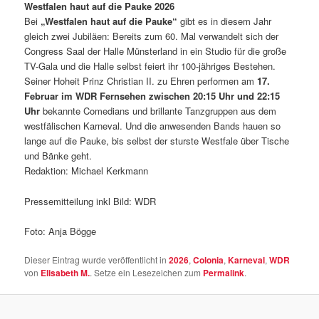
Westfalen haut auf die Pauke 2026
Bei
„Westfalen haut auf die Pauke“
gibt es in diesem Jahr
gleich zwei Jubiläen: Bereits zum 60. Mal verwandelt sich der
Congress Saal der Halle Münsterland in ein Studio für die große
TV-Gala und die Halle selbst feiert ihr 100-jähriges Bestehen.
Seiner Hoheit Prinz Christian II. zu Ehren performen am
17.
Februar im WDR Fernsehen zwischen 20:15 Uhr und 22:15
Uhr
bekannte Comedians und brillante Tanzgruppen aus dem
westfälischen Karneval. Und die anwesenden Bands hauen so
lange auf die Pauke, bis selbst der sturste Westfale über Tische
und Bänke geht.
Redaktion: Michael Kerkmann
Pressemitteilung inkl Bild: WDR
Foto: Anja Bögge
Dieser Eintrag wurde veröffentlicht in
2026
,
Colonia
,
Karneval
,
WDR
von
Elisabeth M.
. Setze ein Lesezeichen zum
Permalink
.