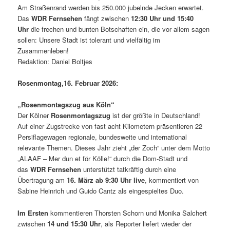
Am Straßenrand werden bis 250.000 jubelnde Jecken erwartet.
Das
WDR Fernsehen
fängt zwischen
12:30 Uhr und 15:40
Uhr
die frechen und bunten Botschaften ein, die vor allem sagen
sollen: Unsere Stadt ist tolerant und vielfältig im
Zusammenleben!
Redaktion: Daniel Boltjes
Rosenmontag,16. Februar 2026:
„Rosenmontagszug aus Köln“
Der Kölner
Rosenmontagszug
ist der größte in Deutschland!
Auf einer Zugstrecke von fast acht Kilometern präsentieren 22
Persiflagewagen regionale, bundesweite und international
relevante Themen. Dieses Jahr zieht „der Zoch“ unter dem Motto
„ALAAF – Mer dun et för Kölle!“ durch die Dom-Stadt und
das
WDR Fernsehen
unterstützt tatkräftig durch eine
Übertragung am
16. März ab 9:30 Uhr live
, kommentiert von
Sabine Heinrich und Guido Cantz als eingespieltes Duo.
Im Ersten
kommentieren Thorsten Schorn und Monika Salchert
zwischen
14 und 15:30 Uhr
, als Reporter liefert wieder der