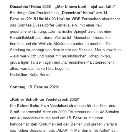
Düsseldorf Helau 2026 – „Mer bliewe bunt – ejal wat kütt!”
Bei der großen Prunksitzung
„Düsseldorf Helau“ am 14.
Februar (20:15 Uhr bis 23 Uhr) im WDR Fernsehen
überrascht
das Comitee Düsseldorfer Carneval e.V. mit einer neu
geschaffenen Ehrung: „Der närrische Spiegel“ zeichnet eine
Persönlichkeit aus, deren Ziel es ist, Menschen Freude zu
bereiten und die Welt ein Stückchen bunter zu machen. Die
Sendung ist geprägt von dem Motto der Session „Mer bliewe bunt
– ejal war kütt!“ und bietet mit musikalischen Höhepunkten,
großartigen Tanzeinlagen und „narrensicheren“ Büttenrednern
alles, was das jecke Herz begehrt.
Redaktion: Katja Banse
Sonntag, 15. Februar 2026:
„Kölner Schull- un Veedelszöch 2026“
Die
Kölner Schull- un Veedelszöch
stehen für das Herz des
Straßenkarnevals! Mehr als 8000 Teilnehmende aus 42 Schulen
und 48 Veedelsvereinen sind am
15. Februar
mit ihren
handgemachten Kostümen auf den Beinen und greifen vielfach
das Kölner Sessionsmotto „ALAAF – Mer dun et för Kölle!“ auf.