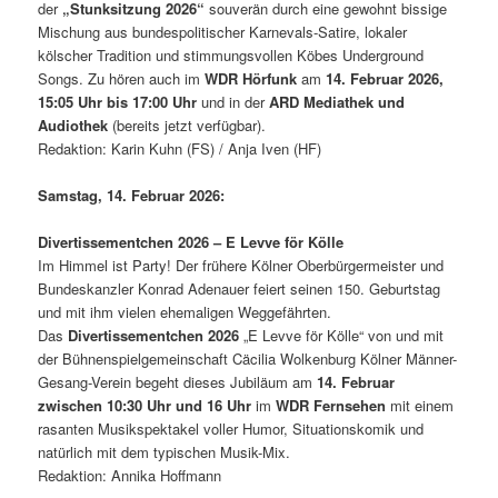
der
„Stunksitzung 2026“
souverän durch eine gewohnt bissige
Mischung aus bundespolitischer Karnevals-Satire, lokaler
kölscher Tradition und stimmungsvollen Köbes Underground
Songs. Zu hören auch im
WDR Hörfunk
am
14. Februar 2026,
15:05 Uhr bis 17:00 Uhr
und in der
ARD Mediathek und
Audiothek
(bereits jetzt verfügbar).
Redaktion: Karin Kuhn (FS) / Anja Iven (HF)
Samstag, 14. Februar 2026:
Divertissementchen 2026 – E Levve för Kölle
Im Himmel ist Party! Der frühere Kölner Oberbürgermeister und
Bundeskanzler Konrad Adenauer feiert seinen 150. Geburtstag
und mit ihm vielen ehemaligen Weggefährten.
Das
Divertissementchen 2026
„E Levve för Kölle“ von und mit
der Bühnenspielgemeinschaft Cäcilia Wolkenburg Kölner Männer-
Gesang-Verein begeht dieses Jubiläum am
14. Februar
zwischen 10:30 Uhr und 16 Uhr
im
WDR Fernsehen
mit einem
rasanten Musikspektakel voller Humor, Situationskomik und
natürlich mit dem typischen Musik-Mix.
Redaktion: Annika Hoffmann