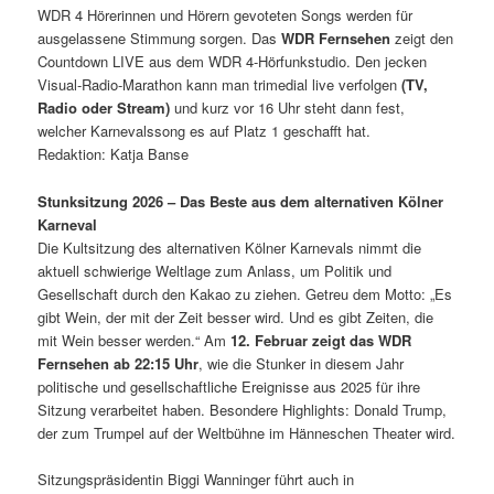
WDR 4 Hörerinnen und Hörern gevoteten Songs werden für
ausgelassene Stimmung sorgen. Das
WDR Fernsehen
zeigt den
Countdown LIVE aus dem WDR 4-Hörfunkstudio. Den jecken
Visual-Radio-Marathon kann man trimedial live verfolgen
(TV,
Radio oder Stream)
und kurz vor 16 Uhr steht dann fest,
welcher Karnevalssong es auf Platz 1 geschafft hat.
Redaktion: Katja Banse
Stunksitzung 2026
–
Das Beste aus dem alternativen Kölner
Karneval
Die Kultsitzung des alternativen Kölner Karnevals nimmt die
aktuell schwierige Weltlage zum Anlass, um Politik und
Gesellschaft durch den Kakao zu ziehen. Getreu dem Motto: „Es
gibt Wein, der mit der Zeit besser wird. Und es gibt Zeiten, die
mit Wein besser werden.“ Am
12. Februar zeigt das WDR
Fernsehen ab 22:15 Uhr
, wie die Stunker in diesem Jahr
politische und gesellschaftliche Ereignisse aus 2025 für ihre
Sitzung verarbeitet haben. Besondere Highlights: Donald Trump,
der zum Trumpel auf der Weltbühne im Hänneschen Theater wird.
Sitzungspräsidentin Biggi Wanninger führt auch in