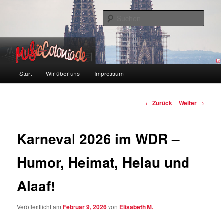
Zum
Colonia und Musik!
Inhalt
Such
wechseln
music-colonia
Hauptmenü
Start
Wir über uns
Impressum
Beitragsnavigation
←
Zurück
Weiter
→
Karneval 2026 im WDR –
Humor, Heimat, Helau und
Alaaf!
Veröffentlicht am
Februar 9, 2026
von
Elisabeth M.