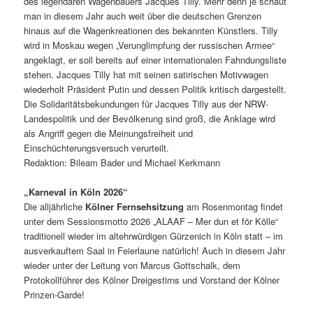
des legendären Wagenbauers Jacques Tilly. Mehr denn je schaut
man in diesem Jahr auch weit über die deutschen Grenzen
hinaus auf die Wagenkreationen des bekannten Künstlers. Tilly
wird in Moskau wegen „Verunglimpfung der russischen Armee“
angeklagt, er soll bereits auf einer internationalen Fahndungsliste
stehen. Jacques Tilly hat mit seinen satirischen Motivwagen
wiederholt Präsident Putin und dessen Politik kritisch dargestellt.
Die Solidaritätsbekundungen für Jacques Tilly aus der NRW-
Landespolitik und der Bevölkerung sind groß, die Anklage wird
als Angriff gegen die Meinungsfreiheit und
Einschüchterungsversuch verurteilt.
Redaktion: Bileam Bader und Michael Kerkmann
„Karneval in Köln 2026“
Die alljährliche
Kölner Fernsehsitzung
am Rosenmontag findet
unter dem Sessionsmotto 2026 „ALAAF – Mer dun et för Kölle“
traditionell wieder im altehrwürdigen Gürzenich in Köln statt – im
ausverkauftem Saal in Feierlaune natürlich! Auch in diesem Jahr
wieder unter der Leitung von Marcus Gottschalk, dem
Protokollführer des Kölner Dreigestirns und Vorstand der Kölner
Prinzen-Garde!