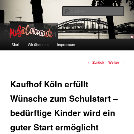
Zum
Colonia und Musik!
Inhalt
Such
wechseln
music-colonia
Hauptmenü
Start
Wir über uns
Impressum
Beitragsnavigation
←
Zurück
Weiter
→
Kaufhof Köln erfüllt
Wünsche zum Schulstart –
bedürftige Kinder wird ein
guter Start ermöglicht